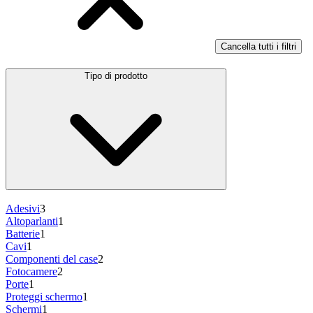
Cancella tutti i filtri
Tipo di prodotto
Adesivi
3
Altoparlanti
1
Batterie
1
Cavi
1
Componenti del case
2
Fotocamere
2
Porte
1
Proteggi schermo
1
Schermi
1