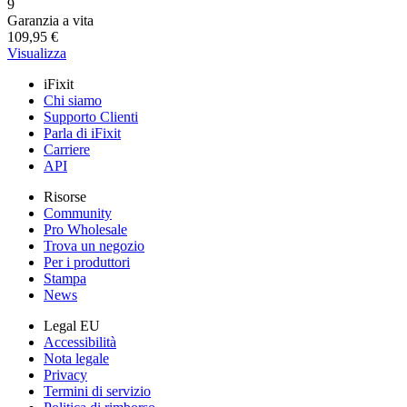
Numero di recensioni:
9
Garanzia a vita
109,95 €
Visualizza
iFixit
Chi siamo
Supporto Clienti
Parla di iFixit
Carriere
API
Risorse
Community
Pro Wholesale
Trova un negozio
Per i produttori
Stampa
News
Legal EU
Accessibilità
Nota legale
Privacy
Termini di servizio