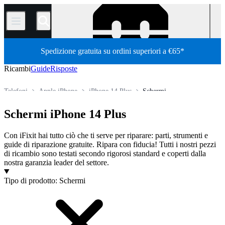
/
Spedizione gratuita su ordini superiori a €65*
Ricambi
Guide
Risposte
Telefoni
Apple iPhone
iPhone 14 Plus
Schermi
Store
Tutti i ricambi
Schermi iPhone 14 Plus
Con iFixit hai tutto ciò che ti serve per riparare: parti, strumenti e
guide di riparazione gratuite. Ripara con fiducia! Tutti i nostri pezzi
di ricambio sono testati secondo rigorosi standard e coperti dalla
nostra garanzia leader del settore.
Prodotti
Tipo di prodotto
:
Schermi