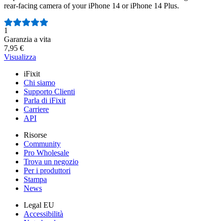
rear-facing camera of your iPhone 14 or iPhone 14 Plus.
Numero di recensioni:
1
Garanzia a vita
7,95 €
Visualizza
iFixit
Chi siamo
Supporto Clienti
Parla di iFixit
Carriere
API
Risorse
Community
Pro Wholesale
Trova un negozio
Per i produttori
Stampa
News
Legal EU
Accessibilità