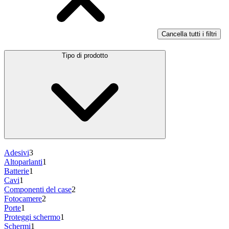
Cancella tutti i filtri
Tipo di prodotto
Adesivi
3
Altoparlanti
1
Batterie
1
Cavi
1
Componenti del case
2
Fotocamere
2
Porte
1
Proteggi schermo
1
Schermi
1