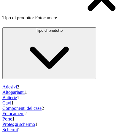
Tipo di prodotto
:
Fotocamere
Tipo di prodotto
Adesivi
3
Altoparlanti
1
Batterie
1
Cavi
1
Componenti del case
2
Fotocamere
2
Porte
1
Proteggi schermo
1
Schermi
1