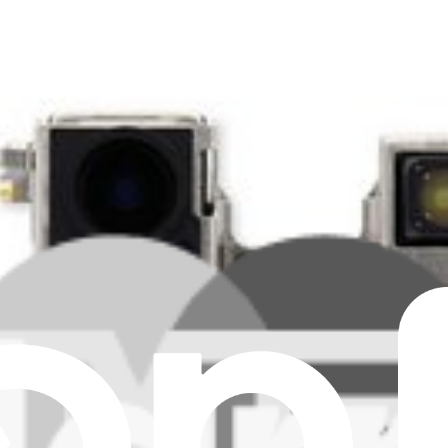
ne 14 Plus models A2632, A2885, A2886, A2888, or A2887. Fix sensor 