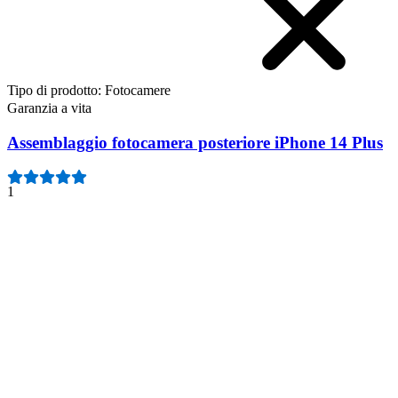
Tipo di prodotto
:
Fotocamere
Garanzia a vita
Assemblaggio fotocamera posteriore iPhone 14 Plus
1
59,95 €
Garanzia a vita
Assemblaggio fotocamera frontale iPhone 14 Plus
1
49,95 €