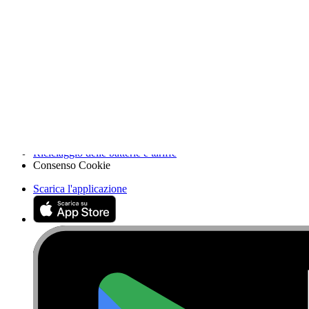
Stampa
News
Legal EU
Accessibilità
Nota legale
Privacy
Termini di servizio
Politica di rimborso
Entità della garanzia
Polizza di spedizione
Informazioni importanti per i consumatori
Riciclaggio delle batterie e tariffe
Consenso Cookie
Scarica l'applicazione