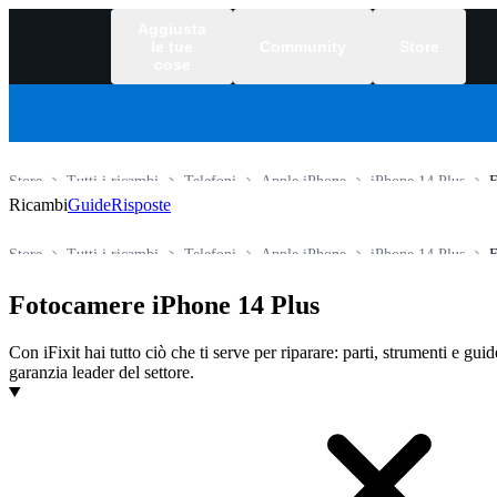
Aggiusta
le tue
Community
Store
cose
Store
Tutti i ricambi
Telefoni
Apple iPhone
iPhone 14 Plus
F
Ricambi
Guide
Risposte
Store
Tutti i ricambi
Telefoni
Apple iPhone
iPhone 14 Plus
F
Fotocamere iPhone 14 Plus
Con iFixit hai tutto ciò che ti serve per riparare: parti, strumenti e gui
garanzia leader del settore.
Prodotti