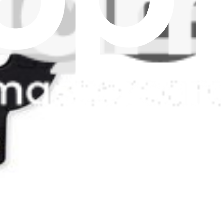
 14 Plus models A2632, A2885, A2886, A2888, or A2887 and restore sel