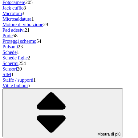
Fotocamere
205
Jack cuffie
8
Microfoni
3
Microsaldatura
1
Motore di vibrazione
29
Pad adesivi
21
Porte
58
Proteggi schermo
54
Pulsanti
23
Schede
1
Schede figlie
2
Schermi
254
Sensori
20
SIM
1
Staffe / supporti
1
Viti e bulloni
5
Mostra di più