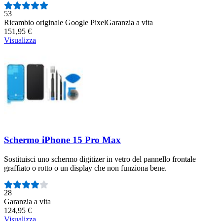
Numero di recensioni:
53
Ricambio originale Google Pixel
Garanzia a vita
151,95 €
Visualizza
Schermo iPhone 15 Pro Max
Sostituisci uno schermo digitizer in vetro del pannello frontale
graffiato o rotto o un display che non funziona bene.
Numero di recensioni:
28
Garanzia a vita
124,95 €
Visualizza