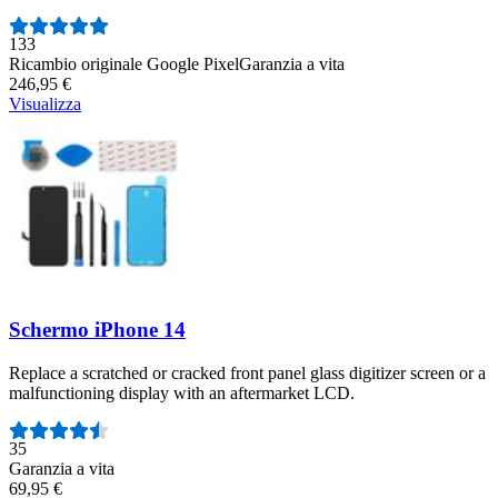
Numero di recensioni:
133
Ricambio originale Google Pixel
Garanzia a vita
246,95 €
Visualizza
Schermo iPhone 14
Replace a scratched or cracked front panel glass digitizer screen or a
malfunctioning display with an aftermarket LCD.
Numero di recensioni:
35
Garanzia a vita
69,95 €