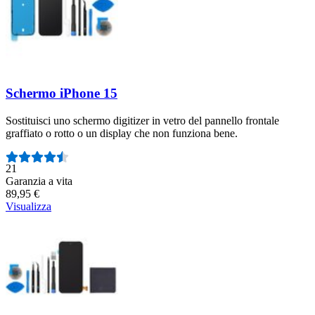
Schermo iPhone 15
Sostituisci uno schermo digitizer in vetro del pannello frontale
graffiato o rotto o un display che non funziona bene.
Numero di recensioni:
21
Garanzia a vita
89,95 €
Visualizza