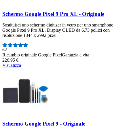
Schermo Google Pixel 9 Pro XL - Originale
Sostituisci uno schermo digitizer in vetro per uno smartphone
Google Pixel 9 Pro XL. Display OLED da 6,73 pollici con
risoluzione 1344 x 2992 pixel.
Numero di recensioni:
62
Ricambio originale Google Pixel
Garanzia a vita
226,95 €
Visualizza
Schermo Google Pixel 9 - Originale