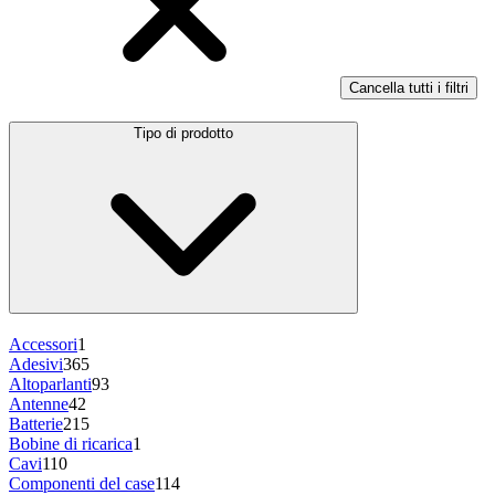
Cancella tutti i filtri
Tipo di prodotto
Accessori
1
Adesivi
365
Altoparlanti
93
Antenne
42
Batterie
215
Bobine di ricarica
1
Cavi
110
Componenti del case
114