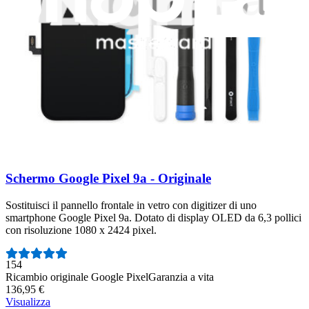
Numero di recensioni:
581
Ricambio originale Google Pixel
Garanzia a vita
109,95 €
Visualizza
Schermo Google Pixel 9a - Originale
Sostituisci il pannello frontale in vetro con digitizer di uno
smartphone Google Pixel 9a. Dotato di display OLED da 6,3 pollici
con risoluzione 1080 x 2424 pixel.
Numero di recensioni:
154
Ricambio originale Google Pixel
Garanzia a vita
136,95 €
Visualizza