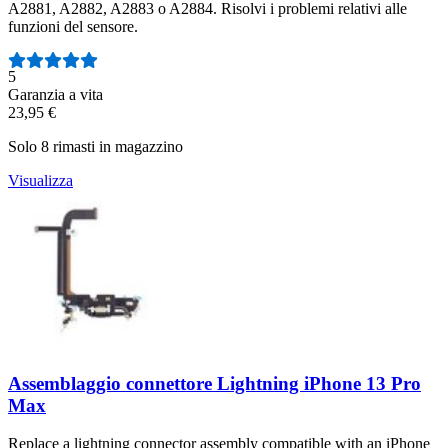
A2881, A2882, A2883 o A2884. Risolvi i problemi relativi alle
funzioni del sensore.
Numero di recensioni:
5
Garanzia a vita
23,95 €
Solo 8 rimasti in magazzino
Visualizza
Assemblaggio connettore Lightning iPhone 13 Pro
Max
Replace a lightning connector assembly compatible with an iPhone