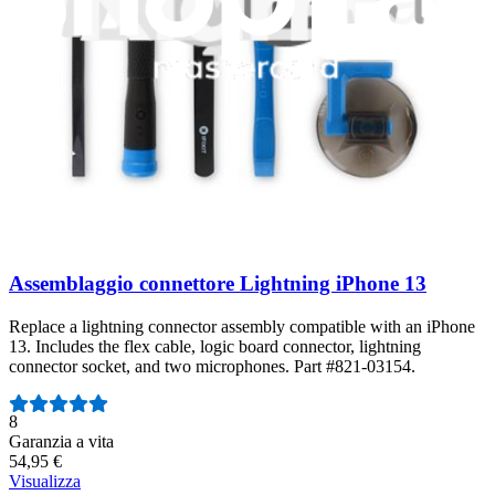
16
Garanzia a vita
32,95 €
Visualizza
Assemblaggio connettore Lightning iPhone 13
Replace a lightning connector assembly compatible with an iPhone
13. Includes the flex cable, logic board connector, lightning
connector socket, and two microphones. Part #821-03154.
Numero di recensioni:
8
Garanzia a vita
54,95 €
Visualizza