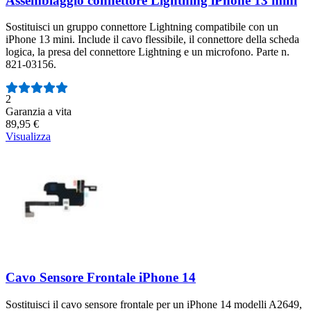
Assemblaggio connettore Lightning iPhone 13 mini
Sostituisci un gruppo connettore Lightning compatibile con un
iPhone 13 mini. Include il cavo flessibile, il connettore della scheda
logica, la presa del connettore Lightning e un microfono. Parte n.
821-03156.
Numero di recensioni:
2
Garanzia a vita
89,95 €
Visualizza
Cavo Sensore Frontale iPhone 14
Sostituisci il cavo sensore frontale per un iPhone 14 modelli A2649,