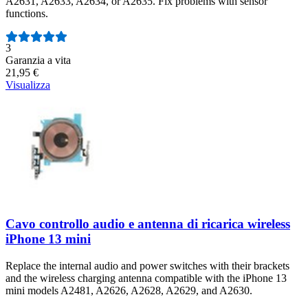
A2631, A2633, A2634, or A2635. Fix problems with sensor
functions.
Numero di recensioni:
3
Garanzia a vita
21,95 €
Visualizza
Cavo controllo audio e antenna di ricarica wireless
iPhone 13 mini
Replace the internal audio and power switches with their brackets
and the wireless charging antenna compatible with the iPhone 13
mini models A2481, A2626, A2628, A2629, and A2630.