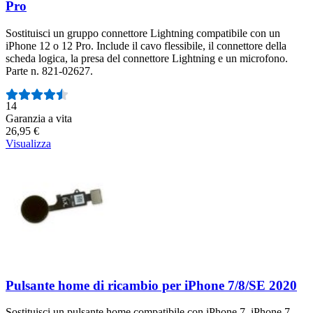
Pro
Sostituisci un gruppo connettore Lightning compatibile con un
iPhone 12 o 12 Pro. Include il cavo flessibile, il connettore della
scheda logica, la presa del connettore Lightning e un microfono.
Parte n. 821-02627.
Numero di recensioni:
14
Garanzia a vita
26,95 €
Visualizza
Pulsante home di ricambio per iPhone 7/8/SE 2020
Sostituisci un pulsante home compatibile con iPhone 7, iPhone 7