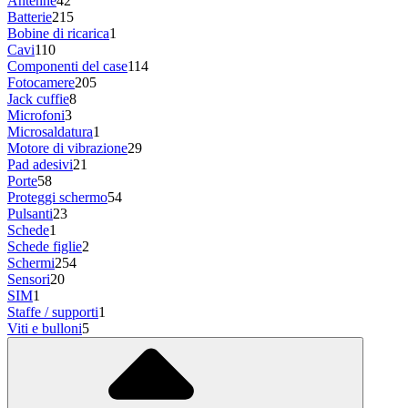
Antenne
42
Batterie
215
Bobine di ricarica
1
Cavi
110
Componenti del case
114
Fotocamere
205
Jack cuffie
8
Microfoni
3
Microsaldatura
1
Motore di vibrazione
29
Pad adesivi
21
Porte
58
Proteggi schermo
54
Pulsanti
23
Schede
1
Schede figlie
2
Schermi
254
Sensori
20
SIM
1
Staffe / supporti
1
Viti e bulloni
5