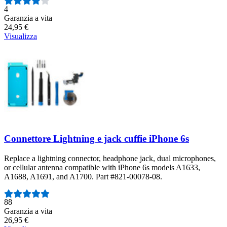
Numero di recensioni:
4
Garanzia a vita
24,95 €
Visualizza
Connettore Lightning e jack cuffie iPhone 6s
Replace a lightning connector, headphone jack, dual microphones,
or cellular antenna compatible with iPhone 6s models A1633,
A1688, A1691, and A1700. Part #821-00078-08.
Numero di recensioni:
88
Garanzia a vita
26,95 €