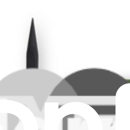
ro 13" Unibody (metà 2010)
de bundle includes all the parts and tools needed to mod your lap