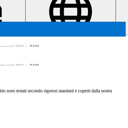
one metà 2010
RAM
one metà 2010
RAM
ambio sono testati secondo rigorosi standard e coperti dalla nostra