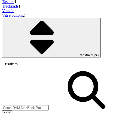
Tastiere
1
Trackpads
1
Ventole
1
Viti e bulloni
2
Mostra di più
1 risultato