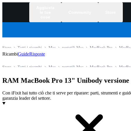
Aggiusta
le tue
Community
Store
cose
Store
Tutti i ricambi
Mac
portatili Mac
MacBook Pro
MacBo
Ricambi
Guide
Risposte
Store
Tutti i ricambi
Mac
portatili Mac
MacBook Pro
MacBo
RAM MacBook Pro 13" Unibody versione 
Con iFixit hai tutto ciò che ti serve per riparare: parti, strumenti e gui
garanzia leader del settore.
Prodotti