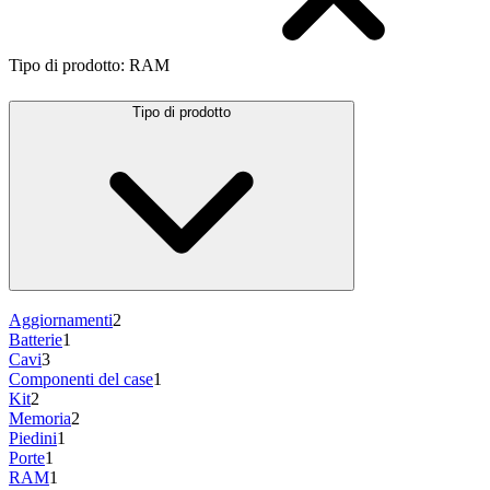
Tipo di prodotto
:
RAM
Tipo di prodotto
Aggiornamenti
2
Batterie
1
Cavi
3
Componenti del case
1
Kit
2
Memoria
2
Piedini
1
Porte
1
RAM
1