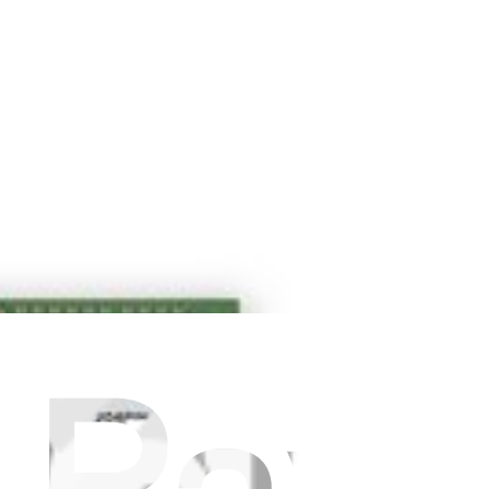
top. Compatible with 2.4 or 2.66 GHz Core 2 Duo Penryn Mid 2010