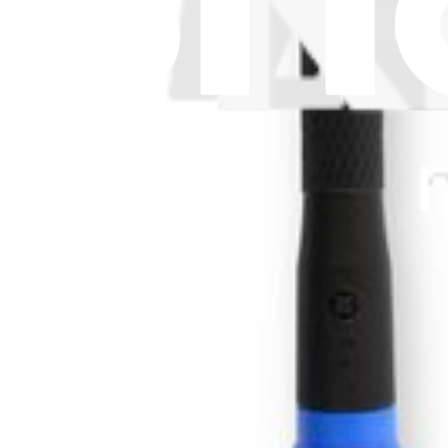
Parla di iFixit
Carriere
API
Risorse
Community
Pro Wholesale
Trova un negozio
Per i produttori
Stampa
News
Legal EU
Accessibilità
Nota legale
Privacy
Termini di servizio
Politica di rimborso
Entità della garanzia
Polizza di spedizione
Informazioni importanti per i consumatori
Riciclaggio delle batterie e tariffe
Consenso Cookie
Scarica l'applicazione