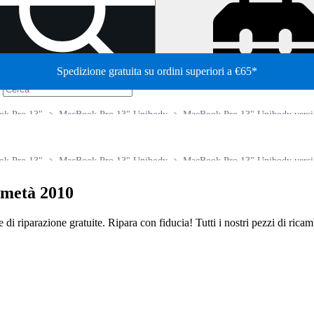
Spedizione gratuita su ordini superiori a €65*
/
ok Pro 13"
MacBook Pro 13" Unibody
MacBook Pro 13" Unibody versi
ok Pro 13"
MacBook Pro 13" Unibody
MacBook Pro 13" Unibody versi
metà 2010
de di riparazione gratuite. Ripara con fiducia! Tutti i nostri pezzi di ric