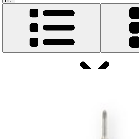
Filtri
Tipo di prodotto
:
RAM
Garanzia a vita
Kit aggiornamento RAM Memory Maxxer MacBook P
8
113,95 €