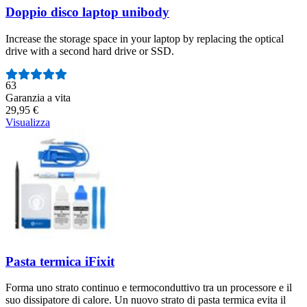
Doppio disco laptop unibody
Increase the storage space in your laptop by replacing the optical
drive with a second hard drive or SSD.
Numero di recensioni:
63
Garanzia a vita
29,95 €
Visualizza
Pasta termica iFixit
Forma uno strato continuo e termoconduttivo tra un processore e il
suo dissipatore di calore. Un nuovo strato di pasta termica evita il