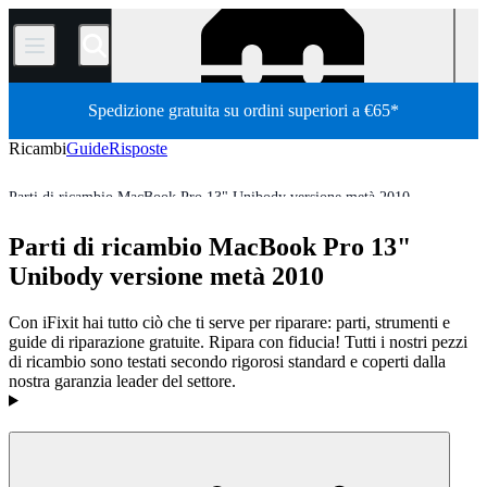
/
Spedizione gratuita su ordini superiori a €65*
Ricambi
Guide
Risposte
Parti di ricambio MacBook Pro 13" Unibody versione metà 2010
MacBook Pro
MacBook Pro 13"
MacBook Pro 13" Unibody
Parti di ricambio MacBook Pro 13"
Store
Tutti i ricambi
Mac
portatili Mac
Unibody versione metà 2010
Con iFixit hai tutto ciò che ti serve per riparare: parti, strumenti e
guide di riparazione gratuite. Ripara con fiducia! Tutti i nostri pezzi
di ricambio sono testati secondo rigorosi standard e coperti dalla
nostra garanzia leader del settore.
Prodotti