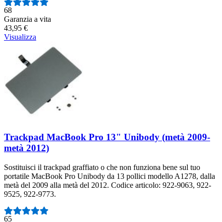
Numero di recensioni:
68
Garanzia a vita
43,95 €
Visualizza
Trackpad MacBook Pro 13" Unibody (metà 2009-
metà 2012)
Sostituisci il trackpad graffiato o che non funziona bene sul tuo
portatile MacBook Pro Unibody da 13 pollici modello A1278, dalla
metà del 2009 alla metà del 2012. Codice articolo: 922-9063, 922-
9525, 922-9773.
Numero di recensioni:
65