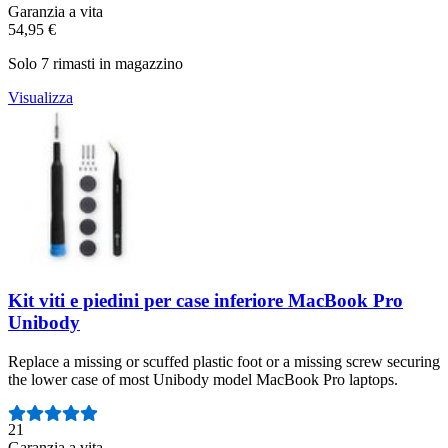
Garanzia a vita
54,95 €
Solo 7 rimasti in magazzino
Visualizza
Kit viti e piedini per case inferiore MacBook Pro
Unibody
Replace a missing or scuffed plastic foot or a missing screw securing
the lower case of most Unibody model MacBook Pro laptops.
Numero di recensioni:
21
Garanzia a vita