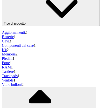
Tipo di prodotto
Aggiornamenti
2
Batterie
1
Cavi
3
Componenti del case
1
Kit
2
Memoria
2
Piedini
1
Porte
1
RAM
1
Tastiere
1
Trackpads
1
Ventole
1
Viti e bulloni
2