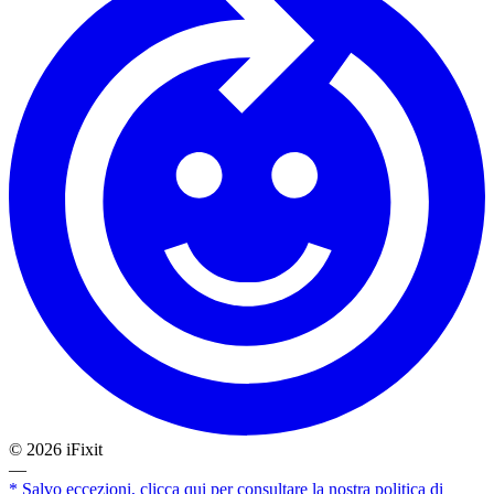
©
2026
iFixit
—
* Salvo eccezioni, clicca qui per consultare la nostra politica di