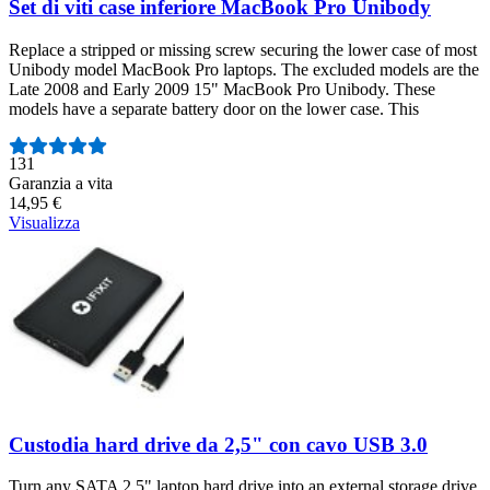
Set di viti case inferiore MacBook Pro Unibody
Replace a stripped or missing screw securing the lower case of most
Unibody model MacBook Pro laptops. The excluded models are the
Late 2008 and Early 2009 15" MacBook Pro Unibody. These
models have a separate battery door on the lower case. This
Numero di recensioni:
131
Garanzia a vita
14,95 €
Visualizza
Custodia hard drive da 2,5" con cavo USB 3.0
Turn any SATA 2.5" laptop hard drive into an external storage drive