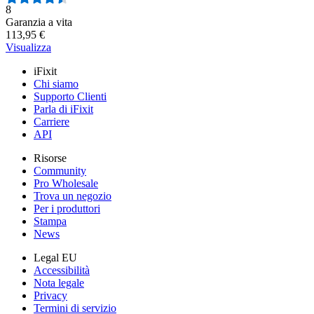
Numero di recensioni:
8
Garanzia a vita
113,95 €
Visualizza
iFixit
Chi siamo
Supporto Clienti
Parla di iFixit
Carriere
API
Risorse
Community
Pro Wholesale
Trova un negozio
Per i produttori
Stampa
News
Legal EU
Accessibilità
Nota legale
Privacy
Termini di servizio