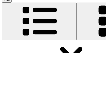
Filtri
Tipo di prodotto
:
Porte
Garanzia a vita
Custodia hard drive da 2,5" con cavo USB 3.0
42
14,95 €