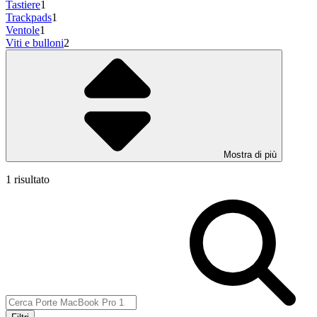
Tastiere
1
Trackpads
1
Ventole
1
Viti e bulloni
2
Mostra di più
1 risultato