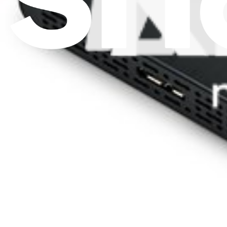
Carriere
API
Risorse
Community
Pro Wholesale
Trova un negozio
Per i produttori
Stampa
News
Legal EU
Accessibilità
Nota legale
Privacy
Termini di servizio
Politica di rimborso
Entità della garanzia
Polizza di spedizione
Informazioni importanti per i consumatori
Riciclaggio delle batterie e tariffe
Consenso Cookie
Scarica l'applicazione