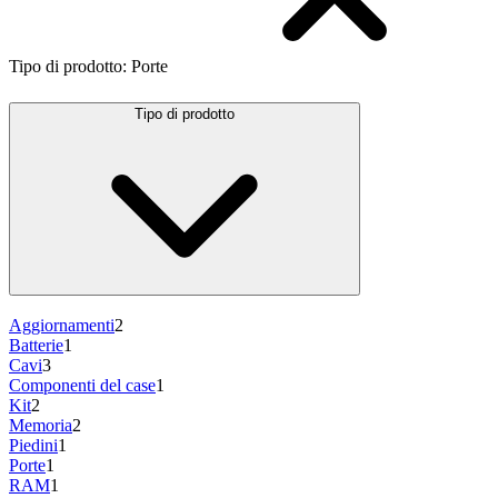
Tipo di prodotto
:
Porte
Tipo di prodotto
Aggiornamenti
2
Batterie
1
Cavi
3
Componenti del case
1
Kit
2
Memoria
2
Piedini
1
Porte
1
RAM
1