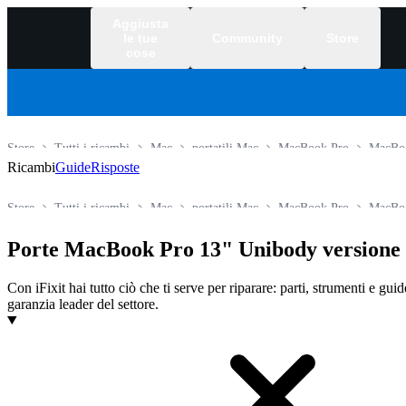
Aggiusta
le tue
Community
Store
cose
Store
Tutti i ricambi
Mac
portatili Mac
MacBook Pro
MacBo
Ricambi
Guide
Risposte
Store
Tutti i ricambi
Mac
portatili Mac
MacBook Pro
MacBo
Porte MacBook Pro 13" Unibody versione
Con iFixit hai tutto ciò che ti serve per riparare: parti, strumenti e gui
garanzia leader del settore.
Prodotti