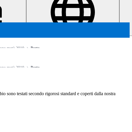
one metà 2010
Porte
one metà 2010
Porte
ambio sono testati secondo rigorosi standard e coperti dalla nostra