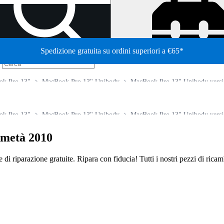
Spedizione gratuita su ordini superiori a €65*
/
ok Pro 13"
MacBook Pro 13" Unibody
MacBook Pro 13" Unibody versi
ok Pro 13"
MacBook Pro 13" Unibody
MacBook Pro 13" Unibody versi
 metà 2010
de di riparazione gratuite. Ripara con fiducia! Tutti i nostri pezzi di ric