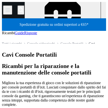
/
Spedizione gratuita su ordini superiori a €65*
Ricambi
Guide
Risposte
Tutti i ricambi
Console videogiochi
Console Portatili
Cavi
Store
Cavi Console Portatili
Ricambi per la riparazione e la
manutenzione delle console portatili
Migliora la tua esperienza di gioco con le soluzioni di riparazione
per console portatili di iFixit. Lasciati conquistare dallo spirito del fai
da te con i ricambi di iFixit, rigorosamente testati per le principali
console da gaming, che ti garantiscono un'esperienza di riparazione
senza intoppi, supportata dalla competenza delle nostre guide
complete.