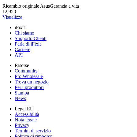
Ricambio originale Asus
Garanzia a vita
12,95 €
Visualizza
iFixit
Chi siamo
Supporto Clienti
Parla di iFixit
Carriere
API
Risorse
Community
Pro Wholesale
Trova un negozio
Per i produttori
Stampa
News
Legal EU
Accessibilità
Nota legale
Privacy
Termini di servizio
Politica di rimborso