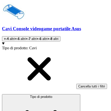
Cavi Console videogame portatile Asus
+-4
altri
+-6
altri
+-7
altri
+-6
altri
+-8
altri
Prodotti
Tipo di prodotto
:
Cavi
Cancella tutti i filtri
Tipo di prodotto