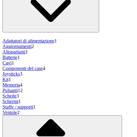
Adattatori di alimentazione
1
Aggiornamenti
2
Altoparlanti
1
Batterie
1
Cavi
1
Componenti del case
4
Joysticks
3
Kit
1
Memoria
4
Pulsanti
12
Schede
3
Schermi
1
Staffe / supporti
1
Ventole
2