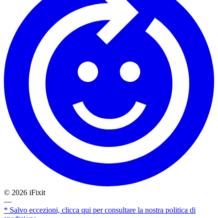
©
2026
iFixit
—
* Salvo eccezioni, clicca qui per consultare la nostra politica di