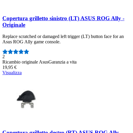
Copertura grilletto sinistro (LT) ASUS ROG Ally -
Originale
Replace scratched or damaged left trigger (LT) button face for an
Asus ROG Ally game console.
Numero di recensioni:
2
Ricambio originale Asus
Garanzia a vita
19,95 €
Visualizza
Copertura grilletto destro (RT) ASUS ROG Ally -