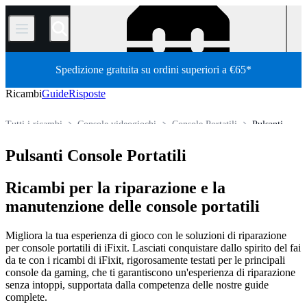
/
Spedizione gratuita su ordini superiori a €65*
Ricambi
Guide
Risposte
Tutti i ricambi
Console videogiochi
Console Portatili
Pulsanti
Store
Pulsanti Console Portatili
Ricambi per la riparazione e la
manutenzione delle console portatili
Migliora la tua esperienza di gioco con le soluzioni di riparazione
per console portatili di iFixit. Lasciati conquistare dallo spirito del fai
da te con i ricambi di iFixit, rigorosamente testati per le principali
console da gaming, che ti garantiscono un'esperienza di riparazione
senza intoppi, supportata dalla competenza delle nostre guide
complete.