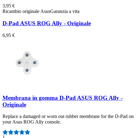
3,95 €
Ricambio originale Asus
Garanzia a vita
D-Pad ASUS ROG Ally - Originale
6,95 €
Membrana in gomma D-Pad ASUS ROG Ally -
Originale
Replace a damaged or worn out rubber membrane for the D-Pad on
your Asus ROG Ally console.
Numero di recensioni:
1