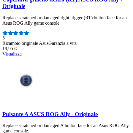
Originale
Replace scratched or damaged right trigger (RT) button face for an
Asus ROG Ally game console.
Numero di recensioni:
5
Ricambio originale Asus
Garanzia a vita
19,95 €
Visualizza
Pulsante A ASUS ROG Ally - Originale
Replace scratched or damaged A button face for an Asus ROG Ally
game console.