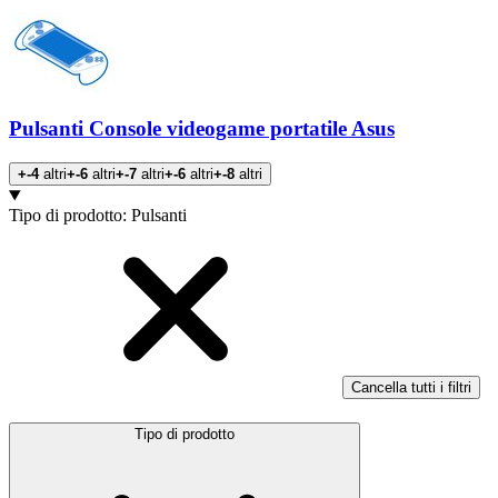
Pulsanti Console videogame portatile Asus
+-4
altri
+-6
altri
+-7
altri
+-6
altri
+-8
altri
Prodotti
Tipo di prodotto
:
Pulsanti
Cancella tutti i filtri
Tipo di prodotto