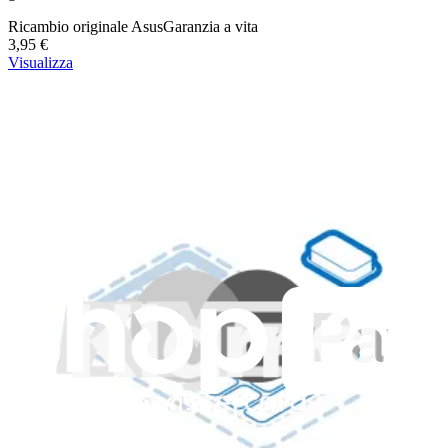
Ricambio originale Asus
Garanzia a vita
3,95 €
Visualizza
Pulsante B ASUS ROG Ally - Originale
Replace scratched or damaged B button face for an Asus ROG Ally
game console.
Ricambio originale Asus
Garanzia a vita
3,95 €
Visualizza