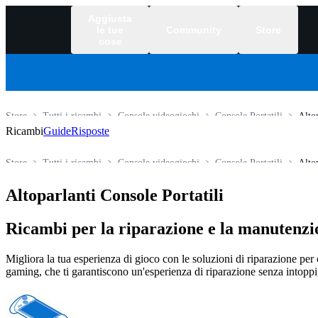
Aggiusta
le tue
Community
Store
cose
Store
Tutti i ricambi
Console videogiochi
Console Portatili
Alto
Ricambi
Guide
Risposte
Store
Tutti i ricambi
Console videogiochi
Console Portatili
Alto
Altoparlanti Console Portatili
Ricambi per la riparazione e la manutenzio
Migliora la tua esperienza di gioco con le soluzioni di riparazione per co
gaming, che ti garantiscono un'esperienza di riparazione senza intopp