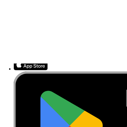
Accessibilità
Nota legale
Privacy
Termini di servizio
Politica di rimborso
Entità della garanzia
Polizza di spedizione
Informazioni importanti per i consumatori
Riciclaggio delle batterie e tariffe
Consenso Cookie
Scarica l'applicazione