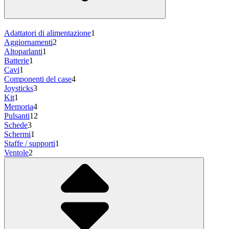
Adattatori di alimentazione
1
Aggiornamenti
2
Altoparlanti
1
Batterie
1
Cavi
1
Componenti del case
4
Joysticks
3
Kit
1
Memoria
4
Pulsanti
12
Schede
3
Schermi
1
Staffe / supporti
1
Ventole
2