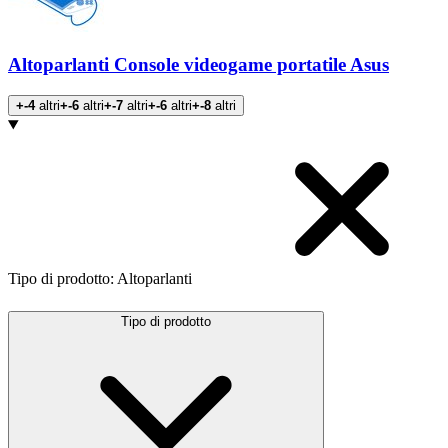
Altoparlanti Console videogame portatile Asus
+-4
altri
+-6
altri
+-7
altri
+-6
altri
+-8
altri
Prodotti
Tipo di prodotto
:
Altoparlanti
Tipo di prodotto