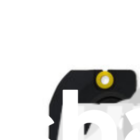
Tipo di prodotto
:
Altoparlanti
Ricambio originale Asus
Garanzia a vita
Set altoparlante ASUS ROG Ally - Originale
1
19,95 €
Set altoparlante ASUS ROG Ally - Originale