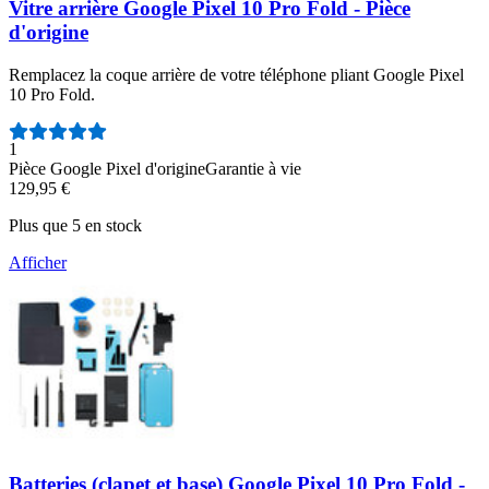
Vitre arrière Google Pixel 10 Pro Fold - Pièce
d'origine
Remplacez la coque arrière de votre téléphone pliant Google Pixel
10 Pro Fold.
Nombre d'avis :
1
Pièce Google Pixel d'origine
Garantie à vie
129,95 €
Plus que 5 en stock
Afficher
Batteries (clapet et base) Google Pixel 10 Pro Fold -