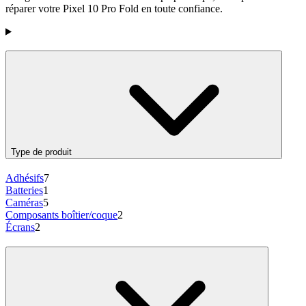
réparer votre Pixel 10 Pro Fold en toute confiance.
Produits
Type de produit
Adhésifs
7
Batteries
1
Caméras
5
Composants boîtier/coque
2
Écrans
2