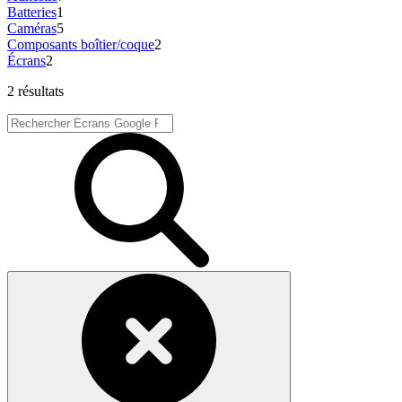
Batteries
1
Caméras
5
Composants boîtier/coque
2
Écrans
2
2 résultats