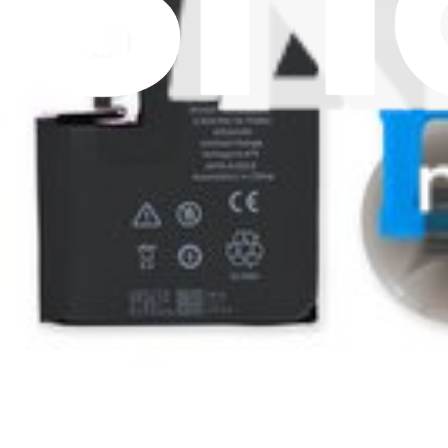
SIM
1
Vibreurs
29
Vis et boulons
5
Afficher plus
Pièce ou kit
1 578 résultats