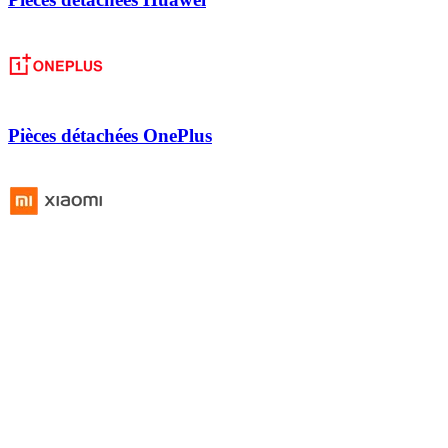
Pièces détachées OnePlus
Pièces détachées Xiaomi
+4
de plus
+2
de plus
+1
de plus
+2
de plus
+0
de plus
Produits