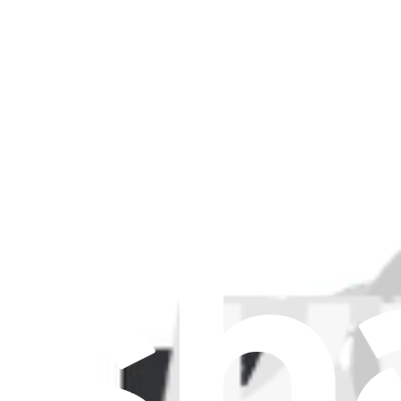
Type de produit
Accessoires
1
Adhésifs
377
Antennes
42
Batteries
215
Bobines de charge
1
Boutons externes
23
Câbles et nappes
110
Caches
1
Caméras
205
Capteurs
20
Cartes
1
Cartes filles
2
Composants boîtier/coque
114
Écrans
254
Haut-parleurs
93
Microphones
3
Microsoudure
1
Ports
58
Prises jack
8
Protège-écrans
54