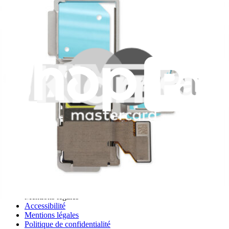
199,95 €
Plus que 5 en stock
Afficher
iFixit France
Qui sommes-nous
Service client
Discuter d'iFixit
Carrière
API
Ressources
Presse
Actualités
Participer
Vente en gros PRO
Trouver un revendeur
Pour les fabricants
Mentions légales
Accessibilité
Mentions légales
Politique de confidentialité