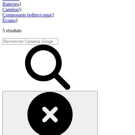
Batteries
1
Caméras
5
Composants boîtier/coque
2
Écrans
2
5 résultats