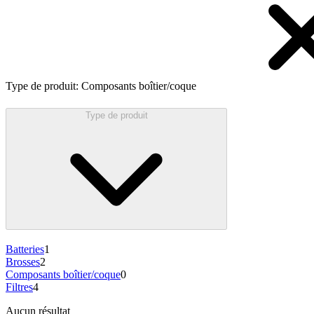
Type de produit
:
Composants boîtier/coque
Type de produit
Batteries
1
Brosses
2
Composants boîtier/coque
0
Filtres
4
Aucun résultat