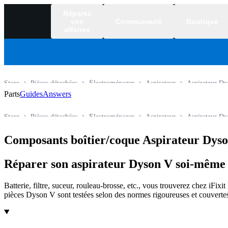
Réparez
vos
Communauté
Boutique
affaires
Store
Pièces détachées
Électroménager
Aspirateur
Aspirateur Dy
Parts
Guides
Answers
Store
Pièces détachées
Électroménager
Aspirateur
Aspirateur Dy
Composants boîtier/coque Aspirateur Dys
Réparer son aspirateur Dyson V soi-même a
Batterie, filtre, suceur, rouleau-brosse, etc., vous trouverez chez iFixi
pièces Dyson V sont testées selon des normes rigoureuses et couvertes
Products