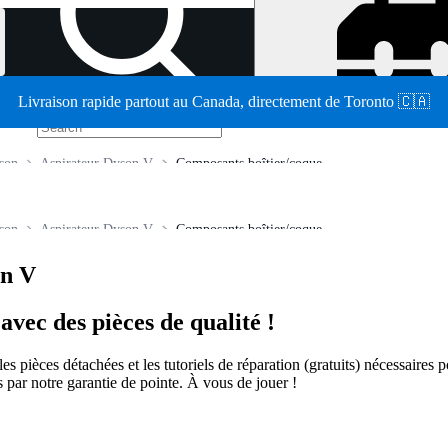
Livraison rapide partout au Canada, directement de Toronto 🇨🇦
/
son
Aspirateur Dyson V
Composants boîtier/coque
son
Aspirateur Dyson V
Composants boîtier/coque
on V
vec des pièces de qualité !
t les pièces détachées et les tutoriels de réparation (gratuits) nécessair
 par notre garantie de pointe. À vous de jouer !