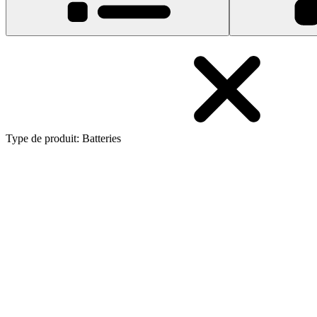
Type de produit
:
Batteries
Batterie Dyson V6, DC58, DC59, DC61, DC62, DC7
61
94,99 $