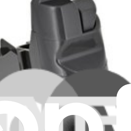
2, DC74
s sans fil modèles DC58, DC59, DC61, DC62, DC72 et DC74. 3000 mAh