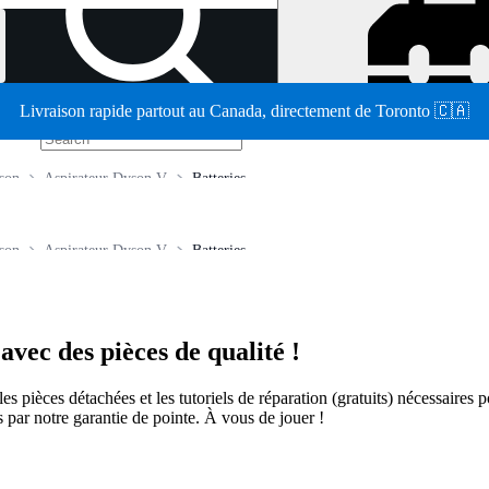
Livraison rapide partout au Canada, directement de Toronto 🇨🇦
/
son
Aspirateur Dyson V
Batteries
son
Aspirateur Dyson V
Batteries
vec des pièces de qualité !
t les pièces détachées et les tutoriels de réparation (gratuits) nécessair
 par notre garantie de pointe. À vous de jouer !