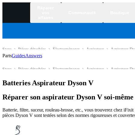
Réparez
vos
Communauté
Boutique
affaires
Store
Pièces détachées
Électroménager
Aspirateur
Aspirateur Dy
Parts
Guides
Answers
Store
Pièces détachées
Électroménager
Aspirateur
Aspirateur Dy
Batteries Aspirateur Dyson V
Réparer son aspirateur Dyson V soi-même a
Batterie, filtre, suceur, rouleau-brosse, etc., vous trouverez chez iFixi
pièces Dyson V sont testées selon des normes rigoureuses et couvertes