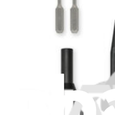
Type de produit
Adhésifs
241
Antennes
2
Batteries
188
Blocs d'alimentation
3
Boutons et molettes
1
Boutons externes
31
Brosses
2
Câbles et nappes
33
Caméras
77
Cartes
4
Cartes Bluetooth
1
Cartes filles
1
Cartes MagSafe
2
Cartes mères
9
Cartes sans fil
1
Claviers
4
Commutateurs internes
1
Composants boîtier/coque
111
Coussinets
3
Dissipateurs thermiques
8