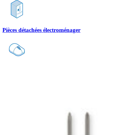
Pièces détachées électroménager
Pièces détachées matériel informatique
+4
de plus
+2
de plus
+1
de plus
+2
de plus
+0
de plus
Products