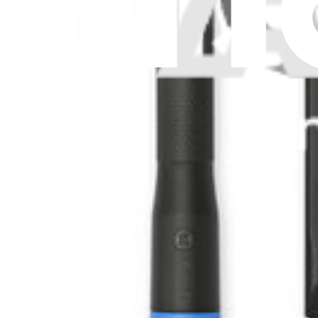
Écrans
119
Filtres
7
Haut-parleurs
25
Joints d'étanchéité
3
Joysticks
13
Kits
5
Mémoire RAM
6
Microphones
2
Patins
18
Pavés tactiles (trackpads)
3
Ports
41
Prises jack
7
Protège-écrans
5
Stockage
22
Upgrades
5
Ventilateurs
12
Vibreurs
1
Vis et boulons
14