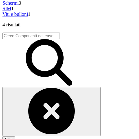
Schermi
3
SIM
1
Viti e bulloni
1
4 risultati