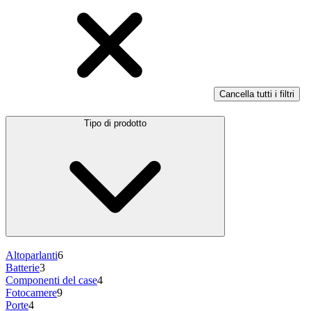
Cancella tutti i filtri
Tipo di prodotto
Altoparlanti
6
Batterie
3
Componenti del case
4
Fotocamere
9
Porte
4