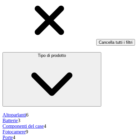
Cancella tutti i filtri
Tipo di prodotto
Altoparlanti
6
Batterie
3
Componenti del case
4
Fotocamere
9
Porte
4