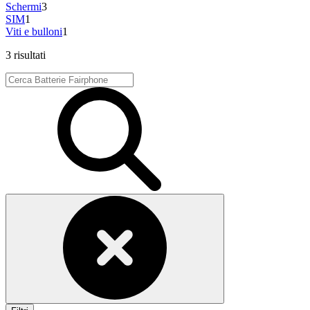
Schermi
3
SIM
1
Viti e bulloni
1
3 risultati