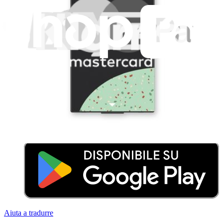
Legal EU
Accessibilità
Nota legale
Privacy
Termini di servizio
Politica di rimborso
Entità della garanzia
Polizza di spedizione
Informazioni importanti per i consumatori
Riciclaggio delle batterie e tariffe
Consenso Cookie
Scarica l'applicazione
Aiuta a tradurre