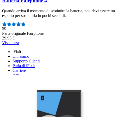
Batteria Fairphone 4
Quando arriva il momento di sostituire la batteria, non devi essere un
esperto per sostituirla in pochi secondi.
Numero di recensioni:
59
Parte originale Fairphone
29,95 €
Visualizza
iFixit
Chi siamo
Supporto Clienti
Parla di iFixit
Carriere
API
Risorse
Community
Pro Wholesale
Trova un negozio
Per i produttori
Stampa
News