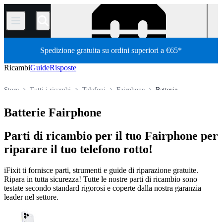
/
Spedizione gratuita su ordini superiori a €65*
Ricambi
Guide
Risposte
Store
Tutti i ricambi
Telefoni
Fairphone
Batterie
Batterie Fairphone
Parti di ricambio per il tuo Fairphone per
riparare il tuo telefono rotto!
iFixit ti fornisce parti, strumenti e guide di riparazione gratuite.
Ripara in tutta sicurezza! Tutte le nostre parti di ricambio sono
testate secondo standard rigorosi e coperte dalla nostra garanzia
leader nel settore.