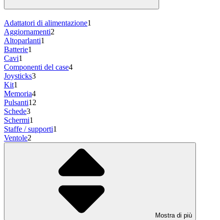
Adattatori di alimentazione
1
Aggiornamenti
2
Altoparlanti
1
Batterie
1
Cavi
1
Componenti del case
4
Joysticks
3
Kit
1
Memoria
4
Pulsanti
12
Schede
3
Schermi
1
Staffe / supporti
1
Ventole
2
Mostra di più