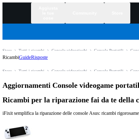
Aggiusta
le tue
Community
Store
cose
Store
Tutti i ricambi
Console videogiochi
Console Portatili
Cons
Ricambi
Guide
Risposte
Store
Tutti i ricambi
Console videogiochi
Console Portatili
Cons
Aggiornamenti Console videogame portatil
Ricambi per la riparazione fai da te della
iFixit semplifica la riparazione delle console Asus: ricambi rigorosamente