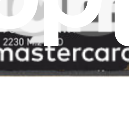
 SSD ASUS ROG Ally .