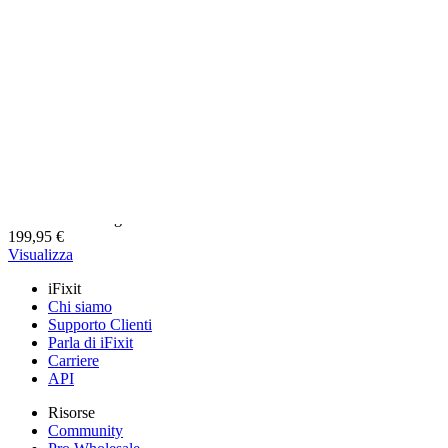
SSD Crucial P310 M.2 2230 PCIe 4.0 x4 (NVMe)
Sostituisci o aggiorna l'SSD con questo nuovo SSD Crucial P310 M
Unità Crucial originale
Garanzia a vita
199,95 €
Visualizza
iFixit
Chi siamo
Supporto Clienti
Parla di iFixit
Carriere
API
Risorse
Community