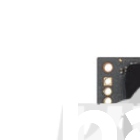
Tipo di prodotto
:
Aggiornamenti
Unità Crucial originale
Garanzia a vita
SSD ASUS ROG Ally
1
204,95 €
Unità Crucial originale
Garanzia a vita