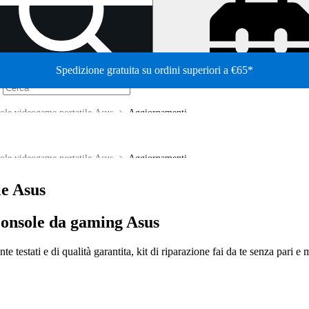
Spedizione gratuita su ordini superiori a €65*
/
ole videogame portatile Asus
Aggiornamenti
ole videogame portatile Asus
Aggiornamenti
e Asus
 console da gaming Asus
 testati e di qualità garantita, kit di riparazione fai da te senza pari e ma