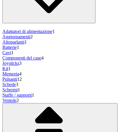
Adattatori di alimentazione
1
Aggiornamenti
2
Altoparlanti
1
Batterie
1
Cavi
1
Componenti del case
4
Joysticks
3
Kit
1
Memoria
4
Pulsanti
12
Schede
3
Schermi
1
Staffe / supporti
1
Ventole
2