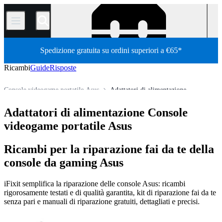
/
Spedizione gratuita su ordini superiori a €65*
Ricambi
Guide
Risposte
Console videogame portatile Asus
Adattatori di alimentazione
Store
Tutti i ricambi
Console videogiochi
Console Portatili
Adattatori di alimentazione Console
videogame portatile Asus
Ricambi per la riparazione fai da te della
console da gaming Asus
iFixit semplifica la riparazione delle console Asus: ricambi
rigorosamente testati e di qualità garantita, kit di riparazione fai da te
senza pari e manuali di riparazione gratuiti, dettagliati e precisi.