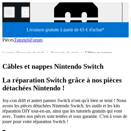
/
Livraison gratuite à partir de 65 € d'achat*
Pièces
Tutoriels
Forum
Gamme Nintendo Switch
Nintendo Switch
Câbles et nappes
Pièces détachées
Console de jeux
Console de jeux Nintendo
Câbles et nappes Nintendo Switch
Boutique
La réparation Switch grâce à nos pièces
détachées Nintendo !
Joy-con drift et autres pannes Switch n'ont qu'à bien se tenir ! Nous
avons les pièces détachées Nintendo Switch, les outils et les kits
réparation DIY tout-en-un, ainsi que les tutoriels gratuits qui vont
avec. Toutes nos pièces sont testées et sous garantie. C'est à vous de
jouer pour votre réparation Switch !