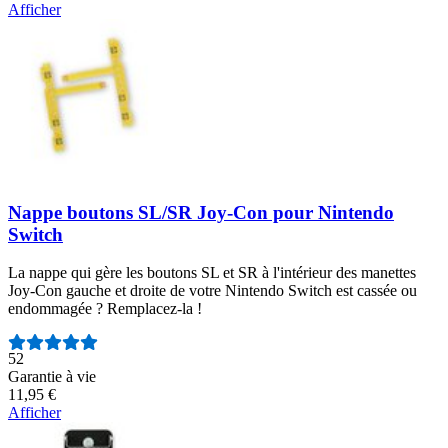
Afficher
Nappe boutons SL/SR Joy-Con pour Nintendo
Switch
La nappe qui gère les boutons SL et SR à l'intérieur des manettes
Joy-Con gauche et droite de votre Nintendo Switch est cassée ou
endommagée ? Remplacez-la !
Nombre d'avis :
52
Garantie à vie
11,95 €
Afficher