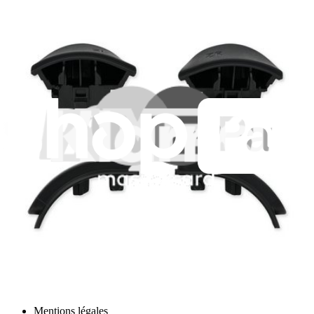
Boutons Joy-Con L/R/ZL/ZR Nintendo Switch
Changez les parties externes des boutons L, R, ZL et ZR des
manettes JoyCon gauche et droite.
Garantie à vie
9,95 €
Afficher
iFixit France
Qui sommes-nous
Service client
Discuter d'iFixit
Carrière
API
Ressources
Presse
Actualités
Participer
Vente en gros PRO
Trouver un revendeur
Pour les fabricants
Mentions légales