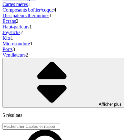
Cartes mères
1
Composants boîtier/coque
4
Dissipateurs thermiques
1
Écrans
2
Haut-parleurs
1
Joysticks
2
Kits
1
Microsoudure
1
Ports
3
Ventilateurs
2
Afficher plus
5 résultats