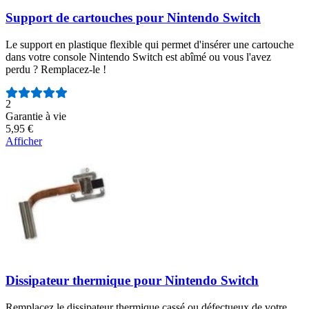
Support de cartouches pour Nintendo Switch
Le support en plastique flexible qui permet d'insérer une cartouche
dans votre console Nintendo Switch est abîmé ou vous l'avez
perdu ? Remplacez-le !
Nombre d'avis :
2
Garantie à vie
5,95 €
Afficher
Dissipateur thermique pour Nintendo Switch
Remplacez le dissipateur thermique cassé ou défectueux de votre