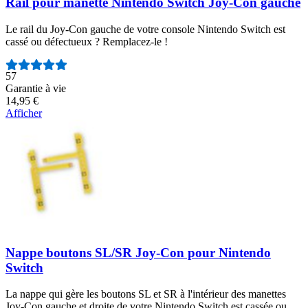
Rail pour manette Nintendo Switch Joy-Con gauche
Le rail du Joy-Con gauche de votre console Nintendo Switch est
cassé ou défectueux ? Remplacez-le !
Nombre d'avis :
57
Garantie à vie
14,95 €
Afficher
Nappe boutons SL/SR Joy-Con pour Nintendo
Switch
La nappe qui gère les boutons SL et SR à l'intérieur des manettes
Joy-Con gauche et droite de votre Nintendo Switch est cassée ou