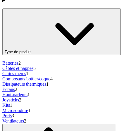
Produits
Type de produit
Batteries
2
Câbles et nappes
5
Cartes mères
1
Composants boîtier/coque
4
Dissipateurs thermiques
1
Écrans
2
Haut-parleurs
1
Joysticks
2
Kits
1
Microsoudure
1
Ports
3
Ventilateurs
2