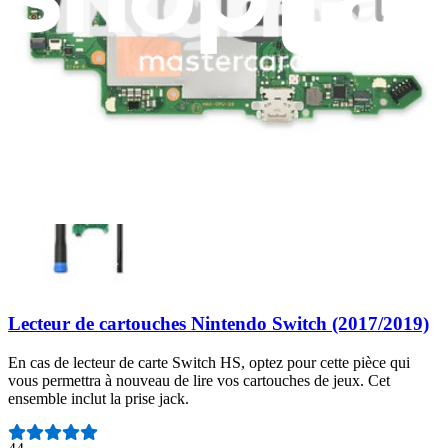
carte SD.
Nombre d'avis :
137
Garantie à vie
24,95 €
Afficher
Lecteur de cartouches Nintendo Switch (2017/2019)
En cas de lecteur de carte Switch HS, optez pour cette pièce qui
vous permettra à nouveau de lire vos cartouches de jeux. Cet
ensemble inclut la prise jack.
Nombre d'avis :