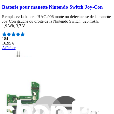
Batterie pour manette Nintendo Switch Joy-Con
Remplacez la batterie HAC-006 morte ou défectueuse de la manette
Joy-Con gauche ou droite de la Nintendo Switch. 525 mAh,
1,9 Wh, 3,7 V.
Nombre d'avis :
184
16,95 €
Afficher
Lecteur de carte Micro SD pour Nintendo Switch
Remplacez le lecteur de carte Micro SD cassé ou défectueux de
votre Nintendo Switch pour résoudre les problèmes de lecture de