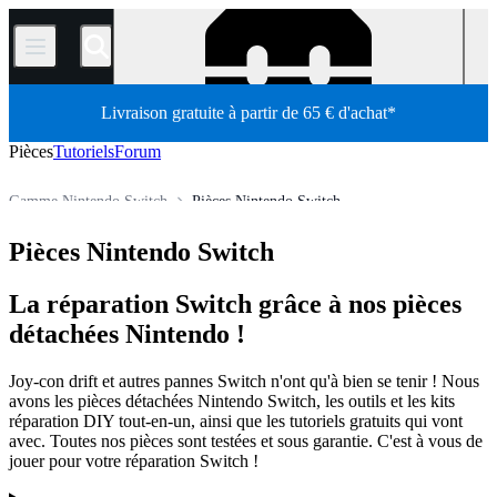
/
Livraison gratuite à partir de 65 € d'achat*
Pièces
Tutoriels
Forum
Gamme Nintendo Switch
Pièces Nintendo Switch
Pièces détachées
Console de jeux
Console de jeux Nintendo
Pièces Nintendo Switch
Boutique
La réparation Switch grâce à nos pièces
détachées Nintendo !
Joy-con drift et autres pannes Switch n'ont qu'à bien se tenir ! Nous
avons les pièces détachées Nintendo Switch, les outils et les kits
réparation DIY tout-en-un, ainsi que les tutoriels gratuits qui vont
avec. Toutes nos pièces sont testées et sous garantie. C'est à vous de
jouer pour votre réparation Switch !