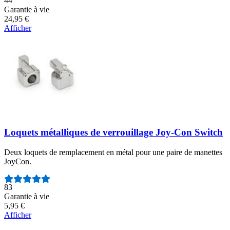
44
Garantie à vie
24,95 €
Afficher
Loquets métalliques de verrouillage Joy-Con Switch
Deux loquets de remplacement en métal pour une paire de manettes
JoyCon.
Nombre d'avis :
83
Garantie à vie
5,95 €
Afficher