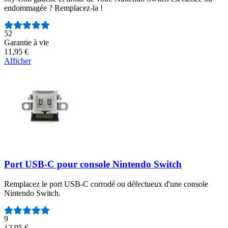
endommagée ? Remplacez-la !
Nombre d'avis :
52
Garantie à vie
11,95 €
Afficher
Port USB-C pour console Nintendo Switch
Remplacez le port USB-C corrodé ou défectueux d'une console
Nintendo Switch.
Nombre d'avis :
9
12,95 €