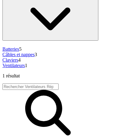
Batteries
5
Câbles et nappes
3
Claviers
4
Ventilateurs
1
1 résultat