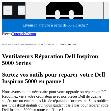
/
Livraison gratuite à partir de 65 € d'achat*
Pièces
Tutoriels
Forum
Réparation Dell Inspiron 5000 Series
Ventilateurs
Ordinateur portable Dell
Dell Inspiron Series
Ventilateurs Réparation Dell Inspiron
Boutique
Pièces détachées
Ordinateur
Ordinateur portable
5000 Series
Sortez vos outils pour réparer votre Dell
Inspiron 5000 en panne !
Nous avons tout le nécessaire pour votre upgrade ou réparation PC.
Redonnez vie à votre ordinateur avec nos pièces Dell de qualité
supérieure ou encore nos kits de réparation sur mesure. Sans oublier
nos tutos iFixit gratuits qui vous guident pas à pas pour réparer votre
Dell Inspiron 5000 en toute confiance !