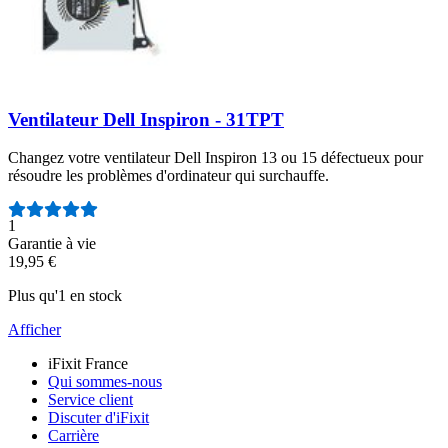
Ventilateur Dell Inspiron - 31TPT
Changez votre ventilateur Dell Inspiron 13 ou 15 défectueux pour
résoudre les problèmes d'ordinateur qui surchauffe.
Nombre d'avis :
1
Garantie à vie
19,95 €
Plus qu'1 en stock
Afficher
iFixit France
Qui sommes-nous
Service client
Discuter d'iFixit
Carrière