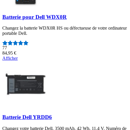
Batterie pour Dell WDX0R
Changez la batterie WDX0R HS ou défectueuse de votre ordinateur
portable Dell.
Nombre d'avis :
77
84,95 €
Afficher
Batterie Dell YRDD6
Changez votre batterie Dell. 3500 mAh. 42 Wh. 11,4 V. Numéro de