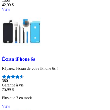
Nombre d'avis :
1303
42,99 $
View
Écran iPhone 6s
Réparez l'écran de votre iPhone 6s !
Nombre d'avis :
380
Garantie à vie
75,99 $
Plus que 3 en stock
View