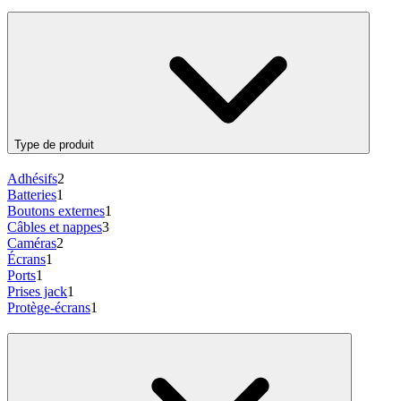
Type de produit
Adhésifs
2
Batteries
1
Boutons externes
1
Câbles et nappes
3
Caméras
2
Écrans
1
Ports
1
Prises jack
1
Protège-écrans
1