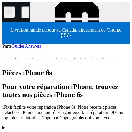
/
Livraison rapide partout au Canada, directement de Toronto
🇨🇦
Parts
Guides
Answers
Pièces détachées
Téléphone
iPhone Apple
Pièces iPhone 6s
Store
Pièces iPhone 6s
Pour votre réparation iPhone, trouvez
toutes nos pièces iPhone 6s
iFixit facilite votre réparation iPhone 6s. Notre recette : pièces
détachées iPhone aux contrôles rigoureux, kits réparation DIY au
top, plus les tutoriels étape par étape gratuits qui vont avec
Products