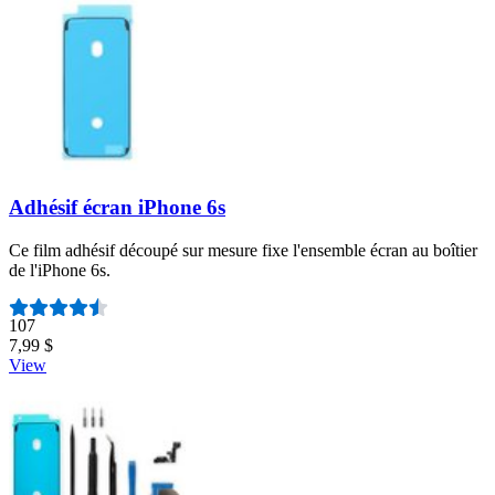
Adhésif écran iPhone 6s
Ce film adhésif découpé sur mesure fixe l'ensemble écran au boîtier
de l'iPhone 6s.
Nombre d'avis :
107
7,99 $
View