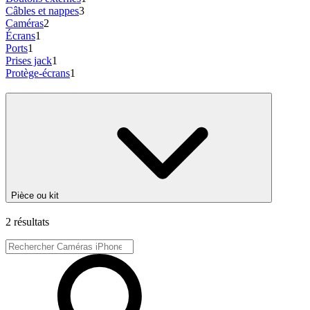
Câbles et nappes
3
Caméras
2
Écrans
1
Ports
1
Prises jack
1
Protège-écrans
1
Pièce ou kit
2 résultats