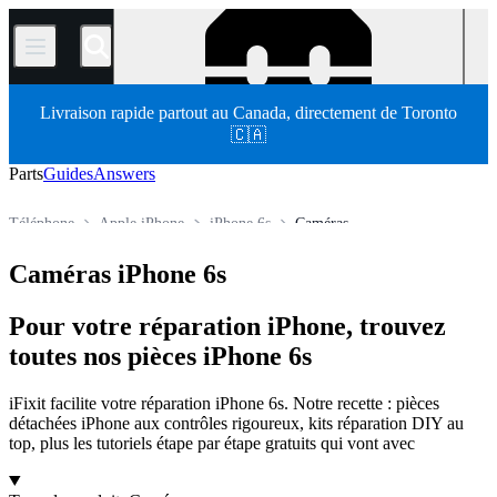
/
Livraison rapide partout au Canada, directement de Toronto
🇨🇦
Parts
Guides
Answers
Téléphone
Apple iPhone
iPhone 6s
Caméras
Store
Pièces détachées
Caméras iPhone 6s
Pour votre réparation iPhone, trouvez
toutes nos pièces iPhone 6s
iFixit facilite votre réparation iPhone 6s. Notre recette : pièces
détachées iPhone aux contrôles rigoureux, kits réparation DIY au
top, plus les tutoriels étape par étape gratuits qui vont avec
Products