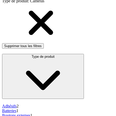
Type de produit
:
Caméras
Supprimer tous les filtres
Type de produit
Adhésifs
2
Batteries
1
Boutons externes
1