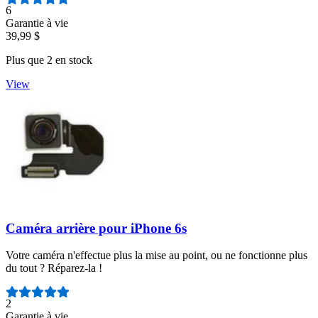
Nombre d'avis :
6
Garantie à vie
39,99 $
Plus que 2 en stock
View
Caméra arrière pour iPhone 6s
Votre caméra n'effectue plus la mise au point, ou ne fonctionne plus
du tout ? Réparez-la !
Nombre d'avis :
2
Garantie à vie