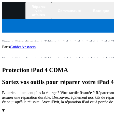
Réparez
vos
Communauté
Boutique
affaires
Store
Pièces détachées
Tablette
iPad
iPad
iPad 4
iPad 4 
Parts
Guides
Answers
Store
Pièces détachées
Tablette
iPad
iPad
iPad 4
iPad 4 
Protection iPad 4 CDMA
Sortez vos outils pour réparer votre iPa
Batterie qui ne tient plus la charge ? Vitre tactile fissurée ? Répare
assurer une réparation durable. Découvrez également nos kits de répara
étape jusqu'à la réussite. Avec iFixit, la réparation iPad est à portée de
Products