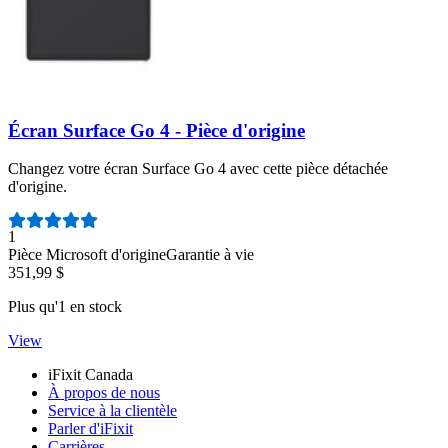
Écran Surface Go 4 - Pièce d'origine
Changez votre écran Surface Go 4 avec cette pièce détachée
d'origine.
Nombre d'avis :
1
Pièce Microsoft d'origine
Garantie à vie
351,99 $
Plus qu'1 en stock
View
iFixit Canada
À propos de nous
Service à la clientèle
Parler d'iFixit
Carrières