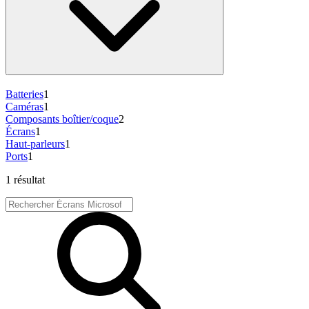
Batteries
1
Caméras
1
Composants boîtier/coque
2
Écrans
1
Haut-parleurs
1
Ports
1
1 résultat