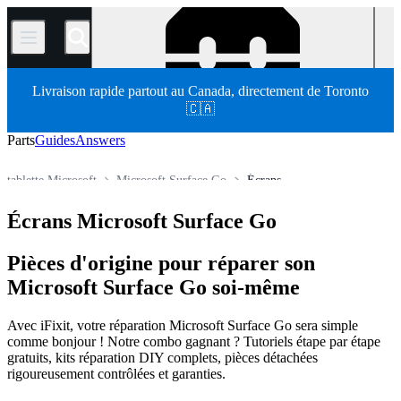
/
Livraison rapide partout au Canada, directement de Toronto
🇨🇦
Parts
Guides
Answers
tablette Microsoft
Microsoft Surface Go
Écrans
Store
Pièces détachées
Tablette
Tablette Windows
Écrans Microsoft Surface Go
Pièces d'origine pour réparer son
Microsoft Surface Go soi-même
Avec iFixit, votre réparation Microsoft Surface Go sera simple
comme bonjour ! Notre combo gagnant ? Tutoriels étape par étape
gratuits, kits réparation DIY complets, pièces détachées
rigoureusement contrôlées et garanties.