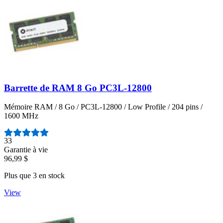
Barrette de RAM 8 Go PC3L-12800
Mémoire RAM / 8 Go / PC3L-12800 / Low Profile / 204 pins /
1600 MHz
Nombre d'avis :
33
Garantie à vie
96,99 $
Plus que 3 en stock
View