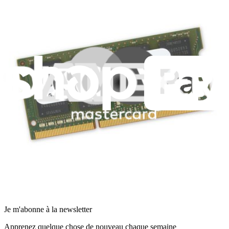
Participer
Vente en gros PRO
Trouver un revendeur
Pour les fabricants
Mentions légales
Accessibilité
Politique de confidentialité
Conditions d’utilisation
Consentement aux cookies
Télécharger l'application
Je m'abonne à la newsletter
Apprenez quelque chose de nouveau chaque semaine