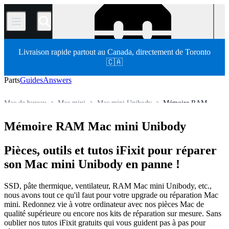
/
Livraison rapide partout au Canada, directement de Toronto
🇨🇦
Parts
Guides
Answers
Mac de bureau
Mac mini
Mac mini Unibody
Mémoire RAM
Store
Pièces détachées
Mac
Mémoire RAM Mac mini Unibody
Pièces, outils et tutos iFixit pour réparer
son Mac mini Unibody en panne !
SSD, pâte thermique, ventilateur, RAM Mac mini Unibody, etc.,
nous avons tout ce qu'il faut pour votre upgrade ou réparation Mac
mini. Redonnez vie à votre ordinateur avec nos pièces Mac de
qualité supérieure ou encore nos kits de réparation sur mesure. Sans
oublier nos tutos iFixit gratuits qui vous guident pas à pas pour