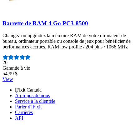
Barrette de RAM 4 Go PC3-8500
Changez ou upgradez la mémoire RAM de votre ordinateur de
bureau, ordinateur portable ou console de jeux pour bénéficier de
performances accrues. RAM low profile / 204 pins / 1066 MHz
Nombre d'avis :
26
Garantie à vie
54,99 $
View
iFixit Canada
À propos de nous
Service à la clientèle
Parler d'iFixit
Carrières
API
Ressources
Presse
Actualités