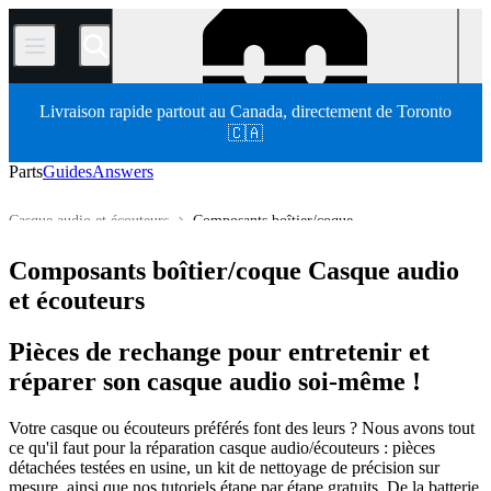
/
Livraison rapide partout au Canada, directement de Toronto
🇨🇦
Parts
Guides
Answers
Casque audio et écouteurs
Composants boîtier/coque
Store
Pièces détachées
Appareil électronique
Composants boîtier/coque Casque audio
et écouteurs
Pièces de rechange pour entretenir et
réparer son casque audio soi-même !
Votre casque ou écouteurs préférés font des leurs ? Nous avons tout
ce qu'il faut pour la réparation casque audio/écouteurs : pièces
détachées testées en usine, un kit de nettoyage de précision sur
mesure, ainsi que nos tutoriels étape par étape gratuits. De la batterie