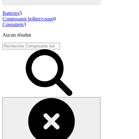
Batteries
5
Composants boîtier/coque
0
Coussinets
3
Aucun résultat