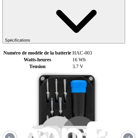
Spécifications
Numéro de modèle de la batterie
HAC-003
Watts-heures
16 Wh
Tension
3.7 V
Milliampères-heures
4310 mAh
Numéros de pièces compatibles
HAC-001
Numéro de pièce iFixit
IF378-011-1
Un an de garantie