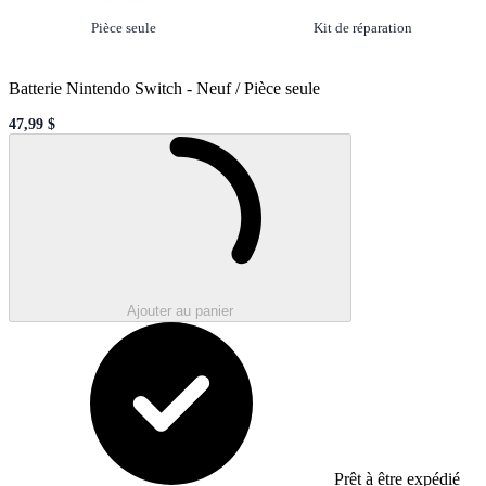
Option
sélectionné
Option
non sélectio
Pièce seule
Kit de réparation
Batterie Nintendo Switch
-
Neuf / Pièce seule
47,99 $
Sale price
Loading...
Ajouter au panier
Prêt à être expédié