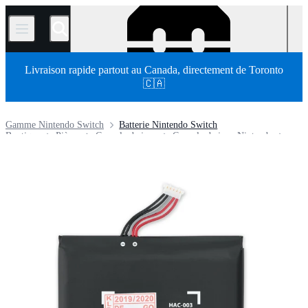
/
Livraison rapide partout au Canada, directement de Toronto
🇨🇦
Gamme Nintendo Switch
Batterie Nintendo Switch
Boutique
Pièces
Console de jeux
Console de jeux Nintendo