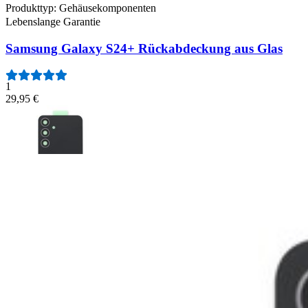
Produkttyp
:
Gehäusekomponenten
Lebenslange Garantie
Samsung Galaxy S24+ Rückabdeckung aus Glas
1
29,95 €
Samsung Galaxy S24+ Rückabdeckung aus Glas
Tausche die Rückabdeckung deines Samsung Galaxy S24+ Smartphones 
Anzahl der Bewertungen:
1