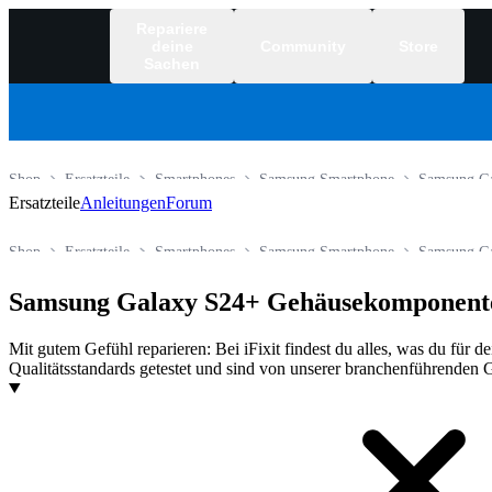
Repariere
deine
Community
Store
Sachen
Shop
Ersatzteile
Smartphones
Samsung Smartphone
Samsung Ga
Ersatzteile
Anleitungen
Forum
Shop
Ersatzteile
Smartphones
Samsung Smartphone
Samsung Ga
Samsung Galaxy S24+ Gehäusekomponent
Mit gutem Gefühl reparieren: Bei iFixit findest du alles, was du für 
Qualitätsstandards getestet und sind von unserer branchenführenden G
Produkte