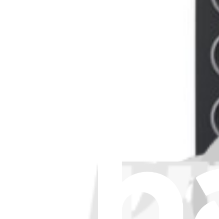
Lebenslange Garantie
29,95 €
Anzeigen
iFixit
Über uns
Kundenservice
Über iFixit diskutieren
Jobs bei iFixit
API
Ressourcen
Presse
Neuigkeiten
Mitmachen
Pro Großkunden
Händlersuche
Für Hersteller
Rechtliches
Barrierefreiheit
Impressum
Datenschutz
Nutzungsbedingungen
Widerruf