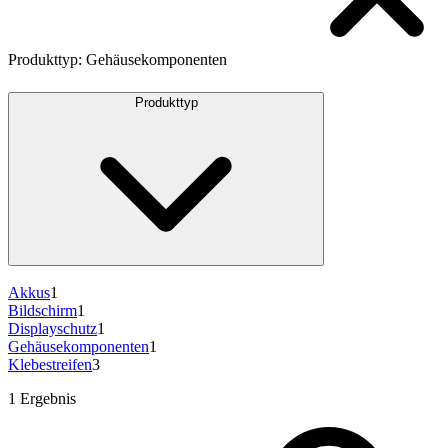
Produkttyp
:
Gehäusekomponenten
Produkttyp
Akkus
1
Bildschirm
1
Displayschutz
1
Gehäusekomponenten
1
Klebestreifen
3
1 Ergebnis