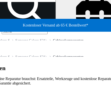
Kostenloser Versand ab 65 € Bestellwert*
/
laxy S
Samsung Galaxy S24+
Gehäusekomponenten
laxy S
Samsung Galaxy S24+
Gehäusekomponenten
en
deine Reparatur brauchst: Ersatzteile, Werkzeuge und kostenlose Reparatu
arantie abgesichert.