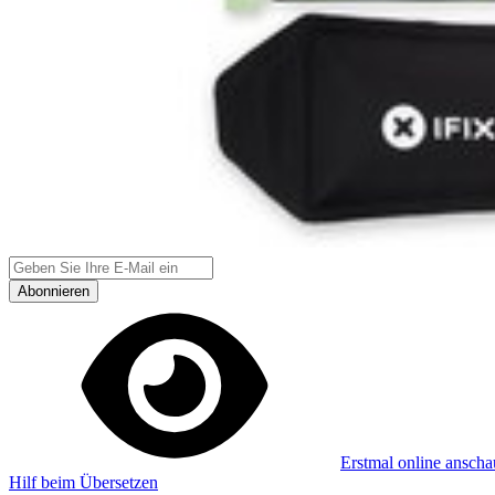
Abonniere unseren Newsletter
Lerne jede Woche etwas Neues
Abonnieren
Erstmal online ansch
Hilf beim Übersetzen