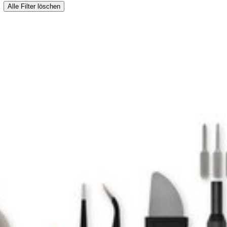
Alle Filter löschen
es gebrochen ist oder die Touch-Funktion defekt ist. 6,7 Zoll Dyna