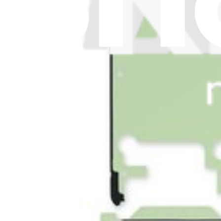
Nutzungsbedingungen
Widerruf
Garantie
Versand & Zahlung
Wichtige Verbraucherinformationen
Batterien Recycling & Gebühren
Cookie-Einwilligung
App downloaden