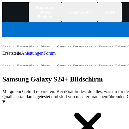
Repariere
deine
Community
Store
Sachen
Shop
Ersatzteile
Phone
Samsung Smartphone
Samsung Galaxy 
Ersatzteile
Anleitungen
Forum
Shop
Ersatzteile
Phone
Samsung Smartphone
Samsung Galaxy 
Samsung Galaxy S24+ Bildschirm
Mit gutem Gefühl reparieren: Bei iFixit findest du alles, was du für 
Qualitätsstandards getestet und sind von unserer branchenführenden G
Produkte