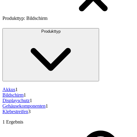
Produkttyp
:
Bildschirm
Produkttyp
Akkus
1
Bildschirm
1
Displayschutz
1
Gehäusekomponenten
1
Klebestreifen
3
1 Ergebnis