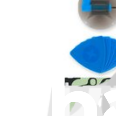
Lebenslange Garantie
266,95 €
Nur noch 3 auf Lager
Anzeigen
iFixit
Über uns
Kundenservice
Über iFixit diskutieren
Jobs bei iFixit
API
Ressourcen
Presse
Neuigkeiten
Mitmachen
Pro Großkunden
Händlersuche
Für Hersteller
Rechtliches
Barrierefreiheit
Impressum
Datenschutz