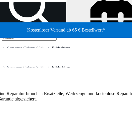
Kostenloser Versand ab 65 € Bestellwert*
/
S
Samsung Galaxy S24+
Bildschirm
S
Samsung Galaxy S24+
Bildschirm
deine Reparatur brauchst: Ersatzteile, Werkzeuge und kostenlose Reparatu
arantie abgesichert.