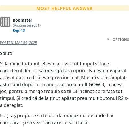
MOST HELPFUL ANSWER
Boomster
@boomster86517
Rep: 13
OPTIONS
POSTED:
MAR 30, 2025
Salut!
Și la mine butonul L3 este activat tot timpul și face
caracterul din joc să meargă fara oprire. Nu este neapărat
apăsat dar cred că este prea înclinat. Mie mi s-a întâmplat
asta când după ce m-am jucat prea mult GOW 3, in acest
joc, pentru a merge trebuie sa tii L3 înclinat spre fata tot
timpul. Și cred că de la ținut apăsat prea mult butonul R2 s-
a dereglat.
Eu ți-aș propune sa te duci la magazinul de unde l-ai
cumparat și să vezi dacă are ce sa ii facă.