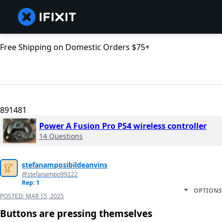
Free Shipping on Domestic Orders $75+
891481
Power A Fusion Pro PS4 wireless controller
14 Questions
stefanamposibildeanvins
@stefanampo99222
Rep: 1
OPTIONS
POSTED:
MAR 15, 2025
Buttons are pressing themselves