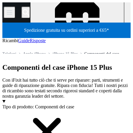
/
Spedizione gratuita su ordini superiori a €65*
Ricambi
Guide
Risposte
Telefoni
Apple iPhone
iPhone 15 Plus
Componenti del case
Store
Tutti i ricambi
Componenti del case iPhone 15 Plus
Con iFixit hai tutto ciò che ti serve per riparare: parti, strumenti e
guide di riparazione gratuite. Ripara con fiducia! Tutti i nostri pezzi
di ricambio sono testati secondo rigorosi standard e coperti dalla
nostra garanzia leader del settore.
Prodotti
Tipo di prodotto
:
Componenti del case