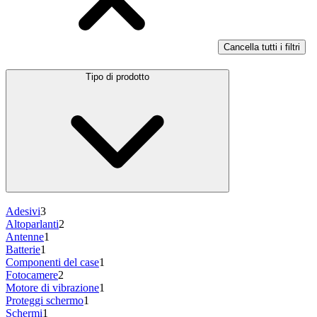
Cancella tutti i filtri
Tipo di prodotto
Adesivi
3
Altoparlanti
2
Antenne
1
Batterie
1
Componenti del case
1
Fotocamere
2
Motore di vibrazione
1
Proteggi schermo
1
Schermi
1