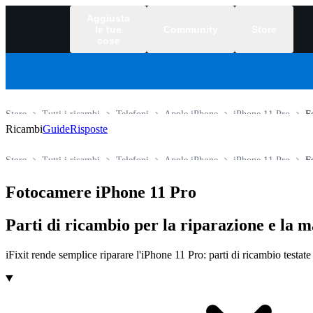
Aggiusta
le tue
Community
Store
cose
Store
Tutti i ricambi
Telefoni
Apple iPhone
iPhone 11 Pro
F
Ricambi
Guide
Risposte
Store
Tutti i ricambi
Telefoni
Apple iPhone
iPhone 11 Pro
F
Fotocamere iPhone 11 Pro
Parti di ricambio per la riparazione e la 
iFixit rende semplice riparare l'iPhone 11 Pro: parti di ricambio testate 
Prodotti