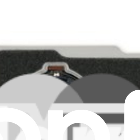
the iPhone 11 Pro and 11 Pro Max. Fix sensor and focusing issues.