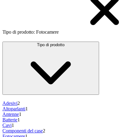
Tipo di prodotto
:
Fotocamere
Tipo di prodotto
Adesivi
2
Altoparlanti
1
Antenne
1
Batterie
1
Cavi
1
Componenti del case
2
Fotocamere
1