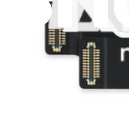
Legal EU
Accessibilità
Nota legale
Privacy
Termini di servizio
Politica di rimborso
Entità della garanzia
Polizza di spedizione
Informazioni importanti per i consumatori
Riciclaggio delle batterie e tariffe
Consenso Cookie
Scarica l'applicazione