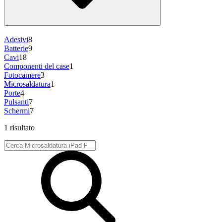
Adesivi
8
Batterie
9
Cavi
18
Componenti del case
1
Fotocamere
3
Microsaldatura
1
Porte
4
Pulsanti
7
Schermi
7
1 risultato