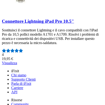
Connettore Lightning iPad Pro 10.5"
Sostituisci il connettore Lightning e il cavo compatibili con l'iPad
Pro da 10,5 pollici modello A1701 e A1709. Risolvi i problemi di
ricarica e connettività dei dispositivi USB. Per installare questo
pezzo è necessaria la micro-saldatura.
Numero di recensioni:
4
19,95 €
Visualizza
iFixit
Chi siamo
Supporto Clienti
Parla di iFixit
Carriere
API
Risorse
Community