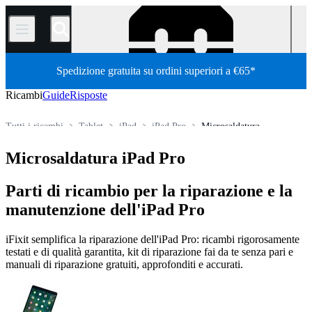
/
Spedizione gratuita su ordini superiori a €65*
Ricambi
Guide
Risposte
Tutti i ricambi
Tablet
iPad
iPad Pro
Microsaldatura
Store
Microsaldatura iPad Pro
Parti di ricambio per la riparazione e la
manutenzione dell'iPad Pro
iFixit semplifica la riparazione dell'iPad Pro: ricambi rigorosamente
testati e di qualità garantita, kit di riparazione fai da te senza pari e
manuali di riparazione gratuiti, approfonditi e accurati.