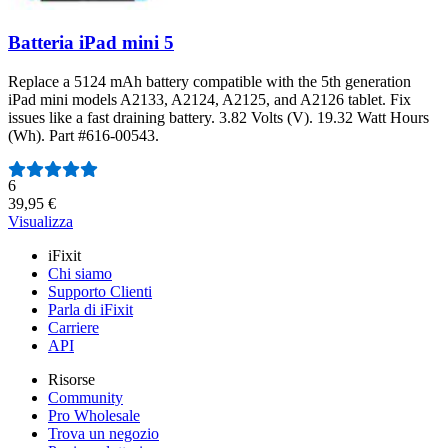
Batteria iPad mini 5
Replace a 5124 mAh battery compatible with the 5th generation
iPad mini models A2133, A2124, A2125, and A2126 tablet. Fix
issues like a fast draining battery. 3.82 Volts (V). 19.32 Watt Hours
(Wh). Part #616-00543.
Numero di recensioni:
6
39,95 €
Visualizza
iFixit
Chi siamo
Supporto Clienti
Parla di iFixit
Carriere
API
Risorse
Community
Pro Wholesale
Trova un negozio