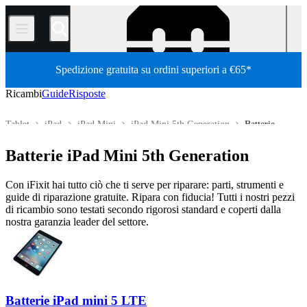
/
Spedizione gratuita su ordini superiori a €65*
Ricambi
Guide
Risposte
Tablet
iPad
iPad Mini
iPad Mini 5th Generation
Batterie
Store
Tutti i ricambi
Batterie iPad Mini 5th Generation
Con iFixit hai tutto ciò che ti serve per riparare: parti, strumenti e
guide di riparazione gratuite. Ripara con fiducia! Tutti i nostri pezzi
di ricambio sono testati secondo rigorosi standard e coperti dalla
nostra garanzia leader del settore.
Batterie iPad mini 5 LTE