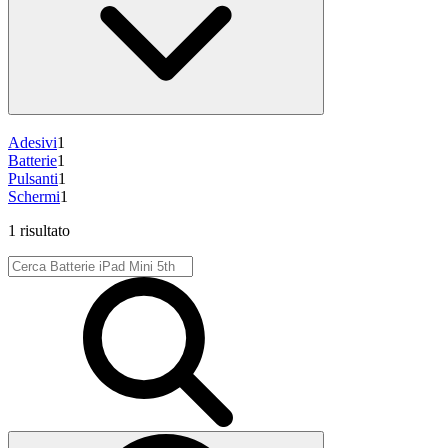
Adesivi
1
Batterie
1
Pulsanti
1
Schermi
1
1 risultato