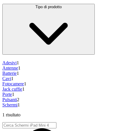
Tipo di prodotto
Adesivi
1
Antenne
1
Batterie
1
Cavi
1
Fotocamere
1
Jack cuffie
1
Porte
1
Pulsanti
2
Schermi
1
1 risultato