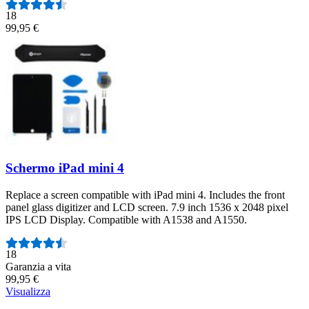
18
99,95 €
Schermo iPad mini 4
Replace a screen compatible with iPad mini 4. Includes the front
panel glass digitizer and LCD screen. 7.9 inch 1536 x 2048 pixel
IPS LCD Display. Compatible with A1538 and A1550.
Numero di recensioni:
18
Garanzia a vita
99,95 €
Visualizza