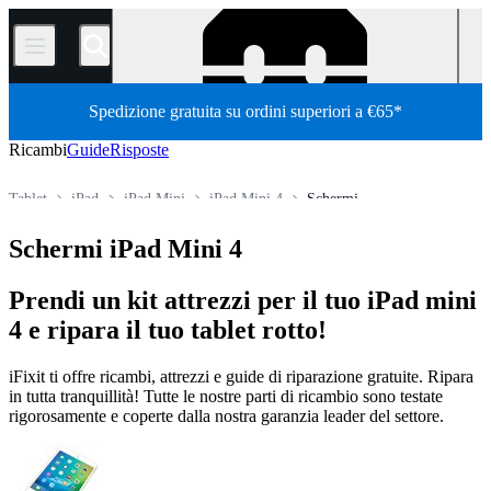
/
Spedizione gratuita su ordini superiori a €65*
Ricambi
Guide
Risposte
Tablet
iPad
iPad Mini
iPad Mini 4
Schermi
Store
Tutti i ricambi
Schermi iPad Mini 4
Prendi un kit attrezzi per il tuo iPad mini
4 e ripara il tuo tablet rotto!
iFixit ti offre ricambi, attrezzi e guide di riparazione gratuite. Ripara
in tutta tranquillità! Tutte le nostre parti di ricambio sono testate
rigorosamente e coperte dalla nostra garanzia leader del settore.