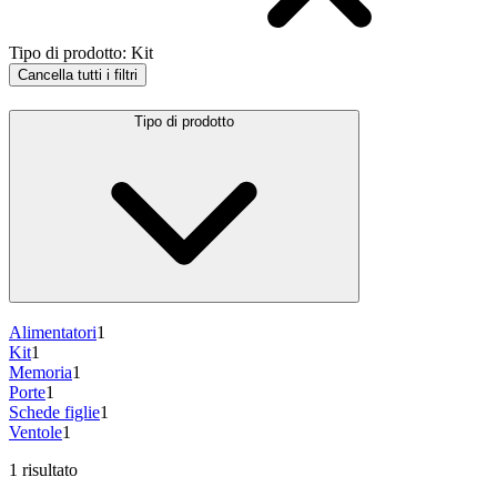
Tipo di prodotto
:
Kit
Cancella tutti i filtri
Tipo di prodotto
Alimentatori
1
Kit
1
Memoria
1
Porte
1
Schede figlie
1
Ventole
1
1 risultato