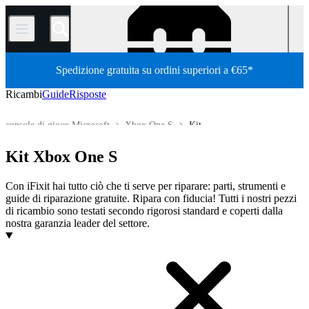
/
Spedizione gratuita su ordini superiori a €65*
Ricambi
Guide
Risposte
console di gioco Microsoft
Xbox One S
Kit
Store
Tutti i ricambi
Console videogiochi
Kit Xbox One S
Con iFixit hai tutto ciò che ti serve per riparare: parti, strumenti e
guide di riparazione gratuite. Ripara con fiducia! Tutti i nostri pezzi
di ricambio sono testati secondo rigorosi standard e coperti dalla
nostra garanzia leader del settore.
Prodotti