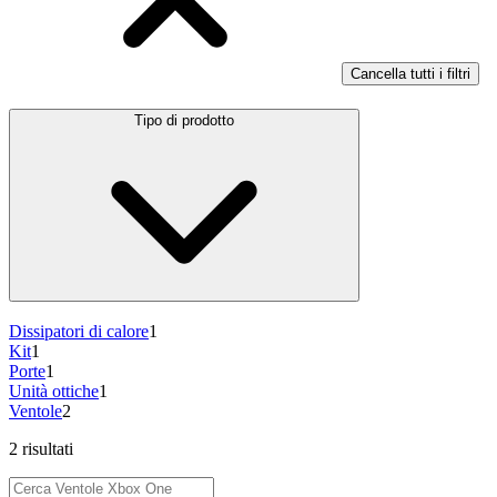
Cancella tutti i filtri
Tipo di prodotto
Dissipatori di calore
1
Kit
1
Porte
1
Unità ottiche
1
Ventole
2
2 risultati