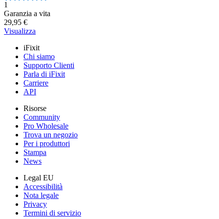
Numero di recensioni:
1
Garanzia a vita
29,95 €
Visualizza
iFixit
Chi siamo
Supporto Clienti
Parla di iFixit
Carriere
API
Risorse
Community
Pro Wholesale
Trova un negozio
Per i produttori
Stampa
News
Legal EU
Accessibilità
Nota legale
Privacy
Termini di servizio