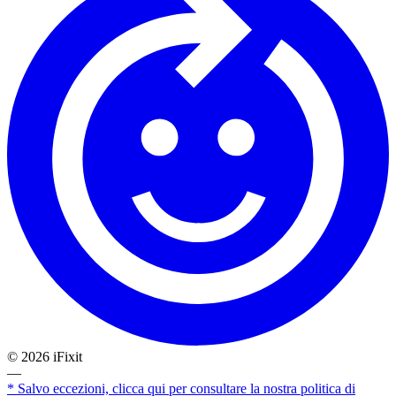
©
2026
iFixit
—
* Salvo eccezioni, clicca qui per consultare la nostra politica di