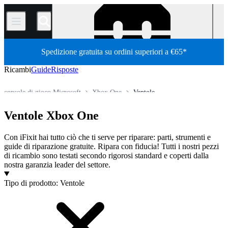
/
Spedizione gratuita su ordini superiori a €65*
Ricambi
Guide
Risposte
console di gioco Microsoft
Xbox One
Ventole
Store
Tutti i ricambi
Console videogiochi
Ventole Xbox One
Con iFixit hai tutto ciò che ti serve per riparare: parti, strumenti e
guide di riparazione gratuite. Ripara con fiducia! Tutti i nostri pezzi
di ricambio sono testati secondo rigorosi standard e coperti dalla
nostra garanzia leader del settore.
Prodotti
Tipo di prodotto
:
Ventole