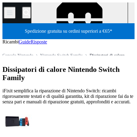
/
Spedizione gratuita su ordini superiori a €65*
Ricambi
Guide
Risposte
Console Nintendo
Nintendo Switch Family
Dissipatori di calore
Store
Tutti i ricambi
Console videogiochi
Dissipatori di calore Nintendo Switch
Family
iFixit semplifica la riparazione di Nintendo Switch: ricambi
rigorosamente testati e di qualità garantita, kit di riparazione fai da te
senza pari e manuali di riparazione gratuiti, approfonditi e accurati.