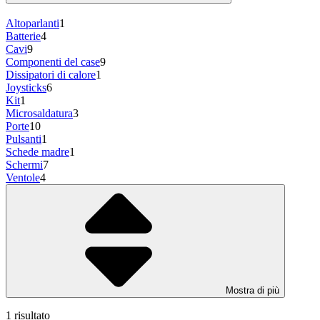
Altoparlanti
1
Batterie
4
Cavi
9
Componenti del case
9
Dissipatori di calore
1
Joysticks
6
Kit
1
Microsaldatura
3
Porte
10
Pulsanti
1
Schede madre
1
Schermi
7
Ventole
4
Mostra di più
1 risultato