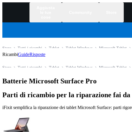
Aggiusta
le tue
Community
Store
cose
Store
Tutti i ricambi
Tablet
Tablet Windows
Microsoft Tablet
Ricambi
Guide
Risposte
Store
Tutti i ricambi
Tablet
Tablet Windows
Microsoft Tablet
Batterie Microsoft Surface Pro
Parti di ricambio per la riparazione fai da 
iFixit semplifica la riparazione dei tablet Microsoft Surface: parti rigor