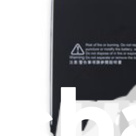
Adesivi
11
Aggiornamenti
2
Altoparlanti
7
Antenne
1
Batterie
14
Cavi
2
Componenti del case
37
Dissipatori di calore
5
Fotocamere
23
Kit
1
Memoria
11
Microfoni
7
Porte
7
Pulsanti
10
Schede madre
7
Schermi
16
Sensori
2
Ventole
8
Viti e bulloni
2