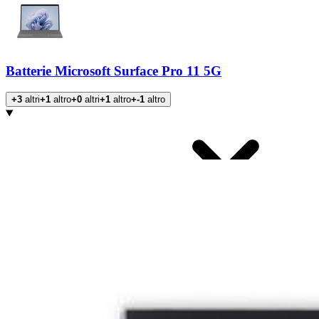
Batterie Microsoft Surface Pro 11 5G
+3
altri
+1
altro
+0
altri
+1
altro
+-1
altro
Prodotti
Tipo di prodotto
:
Batterie
Tipo di prodotto