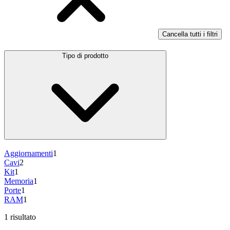
Cancella tutti i filtri
Tipo di prodotto
Aggiornamenti
1
Cavi
2
Kit
1
Memoria
1
Porte
1
RAM
1
1 risultato