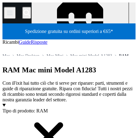
/
Spedizione gratuita su ordini superiori a €65*
Ricambi
Guide
Risposte
Mac
Mac Desktop
Mac Mini
Mac mini Model A1283
RAM
Store
Tutti i ricambi
RAM Mac mini Model A1283
Con iFixit hai tutto ciò che ti serve per riparare: parti, strumenti e
guide di riparazione gratuite. Ripara con fiducia! Tutti i nostri pezzi
di ricambio sono testati secondo rigorosi standard e coperti dalla
nostra garanzia leader del settore.
Prodotti
Tipo di prodotto
:
RAM