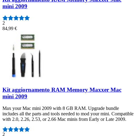
mini 2009
2
84,99 €
Kit aggiornamento RAM Memory Maxxer Mac
mini 2009
Max your Mac mini 2009 with 8 GB RAM. Upgrade bundle
includes all the parts and tools needed to mod your mini. Compatible
with 2.0, 2.26, 2.53, or 2.66 Mac minis from Early or Late 2009.
Numero di recensioni:
2