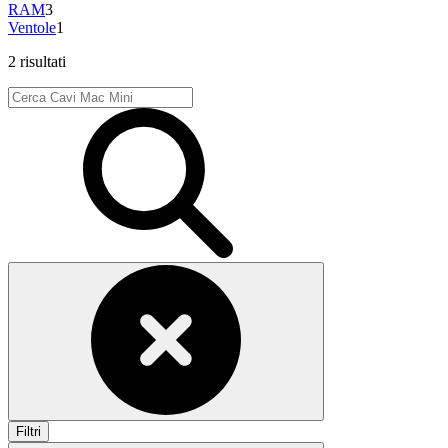
RAM
3
Ventole
1
2 risultati
Filtri