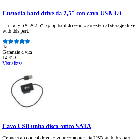
Custodia hard drive da 2,5" con cavo USB 3.0
Turn any SATA 2.5" laptop hard drive into an external storage drive
with this part.
Numero di recensioni:
42
Garanzia a vita
14,95 €
Visualizza
Cavo USB unità disco ottico SATA
Connect an optical drive to your computer via USB with this part.