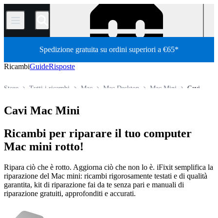
/
Spedizione gratuita su ordini superiori a €65*
Ricambi
Guide
Risposte
Store
Tutti i ricambi
Mac
Mac Desktop
Mac Mini
Cavi
Cavi Mac Mini
Ricambi per riparare il tuo computer
Mac mini rotto!
Ripara ciò che è rotto. Aggiorna ciò che non lo è. iFixit semplifica la
riparazione del Mac mini: ricambi rigorosamente testati e di qualità
garantita, kit di riparazione fai da te senza pari e manuali di
riparazione gratuiti, approfonditi e accurati.