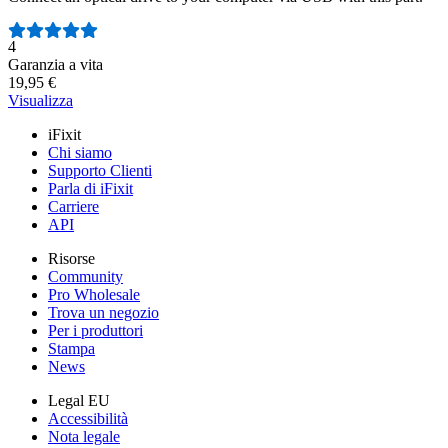
Numero di recensioni:
4
Garanzia a vita
19,95 €
Visualizza
iFixit
Chi siamo
Supporto Clienti
Parla di iFixit
Carriere
API
Risorse
Community
Pro Wholesale
Trova un negozio
Per i produttori
Stampa
News
Legal EU
Accessibilità
Nota legale