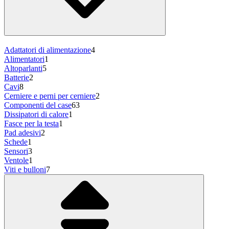
Adattatori di alimentazione
4
Alimentatori
1
Altoparlanti
5
Batterie
2
Cavi
8
Cerniere e perni per cerniere
2
Componenti del case
63
Dissipatori di calore
1
Fasce per la testa
1
Pad adesivi
2
Schede
1
Sensori
3
Ventole
1
Viti e bulloni
7