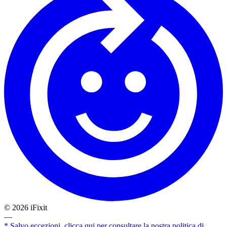
©
2026
iFixit
—
* Salvo eccezioni, clicca qui per consultare la nostra politica di