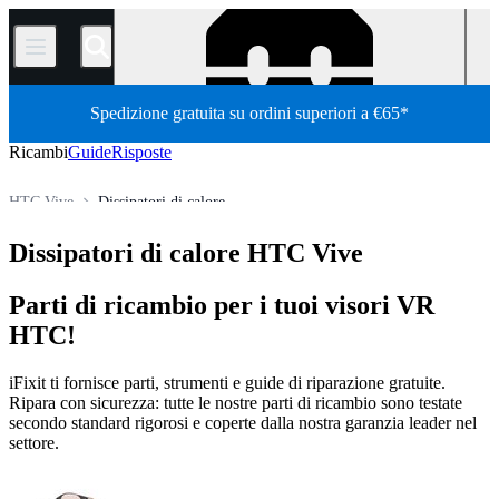
/
Spedizione gratuita su ordini superiori a €65*
Ricambi
Guide
Risposte
HTC Vive
Dissipatori di calore
Tutti i ricambi
Elettronica
Virtual/Augmented Reality Headset
Dissipatori di calore HTC Vive
Store
Parti di ricambio per i tuoi visori VR
HTC!
iFixit ti fornisce parti, strumenti e guide di riparazione gratuite.
Ripara con sicurezza: tutte le nostre parti di ricambio sono testate
secondo standard rigorosi e coperte dalla nostra garanzia leader nel
settore.