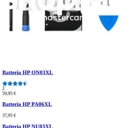
Batteria HP Envy 15 e Pavilion 13 - NP03XL
1
59,95 €
Batteria laptop HP PI06XL
3
69,95 €
Batteria HP ON03XL
2
59,95 €
Batteria HP PA06XL
37,95 €
Batteria HP NU03XL