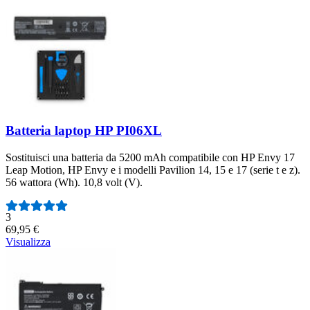
Batteria laptop HP PI06XL
Sostituisci una batteria da 5200 mAh compatibile con HP Envy 17
Leap Motion, HP Envy e i modelli Pavilion 14, 15 e 17 (serie t e z).
56 wattora (Wh). 10,8 volt (V).
Numero di recensioni:
3
69,95 €
Visualizza