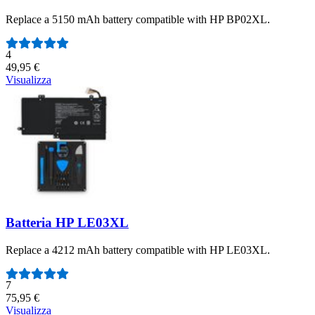
Replace a 5150 mAh battery compatible with HP BP02XL.
Numero di recensioni:
4
49,95 €
Visualizza
Batteria HP LE03XL
Replace a 4212 mAh battery compatible with HP LE03XL.
Numero di recensioni:
7
75,95 €
Visualizza