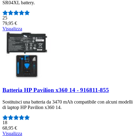
SR04XL battery.
Numero di recensioni:
25
79,95 €
Visualizza
Batteria HP Pavilion x360 14 - 916811-855
Sostituisci una batteria da 3470 mAh compatibile con alcuni modelli
di laptop HP Pavilion x360 14.
Numero di recensioni:
18
68,95 €
Visualizza