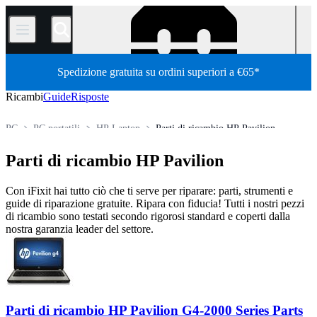
/
Spedizione gratuita su ordini superiori a €65*
Ricambi
Guide
Risposte
PC
PC portatili
HP Laptop
Parti di ricambio HP Pavilion
Store
Tutti i ricambi
Parti di ricambio HP Pavilion
Con iFixit hai tutto ciò che ti serve per riparare: parti, strumenti e
guide di riparazione gratuite. Ripara con fiducia! Tutti i nostri pezzi
di ricambio sono testati secondo rigorosi standard e coperti dalla
nostra garanzia leader del settore.
Parti di ricambio HP Pavilion G4-2000 Series Parts