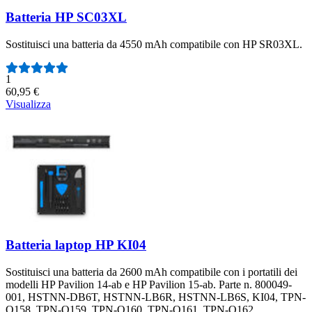
Batteria HP SC03XL
Sostituisci una batteria da 4550 mAh compatibile con HP SR03XL.
Numero di recensioni:
1
60,95 €
Visualizza
Batteria laptop HP KI04
Sostituisci una batteria da 2600 mAh compatibile con i portatili dei
modelli HP Pavilion 14-ab e HP Pavilion 15-ab. Parte n. 800049-
001, HSTNN-DB6T, HSTNN-LB6R, HSTNN-LB6S, KI04, TPN-
Q158, TPN-Q159, TPN-Q160, TPN-Q161, TPN-Q162.