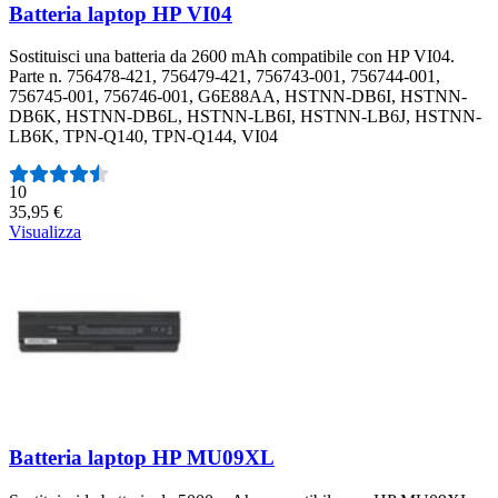
Batteria laptop HP VI04
Sostituisci una batteria da 2600 mAh compatibile con HP VI04.
Parte n. 756478-421, 756479-421, 756743-001, 756744-001,
756745-001, 756746-001, G6E88AA, HSTNN-DB6I, HSTNN-
DB6K, HSTNN-DB6L, HSTNN-LB6I, HSTNN-LB6J, HSTNN-
LB6K, TPN-Q140, TPN-Q144, VI04
Numero di recensioni:
10
35,95 €
Visualizza
Batteria laptop HP MU09XL