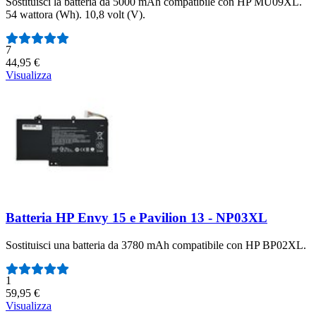
Sostituisci la batteria da 5000 mAh compatibile con HP MU09XL.
54 wattora (Wh). 10,8 volt (V).
Numero di recensioni:
7
44,95 €
Visualizza
Batteria HP Envy 15 e Pavilion 13 - NP03XL
Sostituisci una batteria da 3780 mAh compatibile con HP BP02XL.
Numero di recensioni:
1
59,95 €
Visualizza