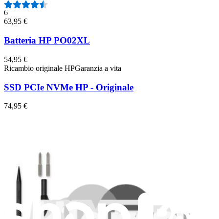
6
63,95 €
Batteria HP PO02XL
54,95 €
Ricambio originale HP
Garanzia a vita
SSD PCIe NVMe HP - Originale
74,95 €
Batteria laptop HP VI04
10
35,95 €
Batteria laptop HP MU09XL
7
44,95 €