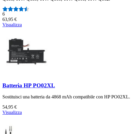
Numero di recensioni:
6
63,95 €
Visualizza
Batteria HP PO02XL
Sostituisci una batteria da 4868 mAh compatibile con HP PO02XL.
54,95 €
Visualizza