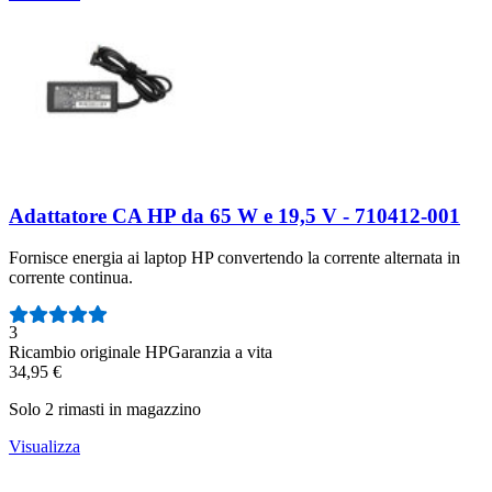
Adattatore CA HP da 65 W e 19,5 V - 710412-001
Fornisce energia ai laptop HP convertendo la corrente alternata in
corrente continua.
Numero di recensioni:
3
Ricambio originale HP
Garanzia a vita
34,95 €
Solo 2 rimasti in magazzino
Visualizza