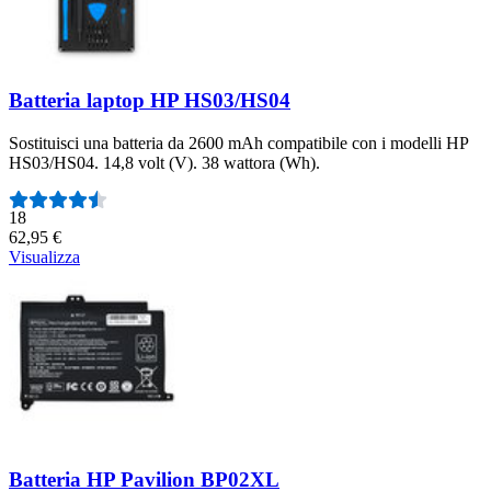
Batteria laptop HP HS03/HS04
Sostituisci una batteria da 2600 mAh compatibile con i modelli HP
HS03/HS04. 14,8 volt (V). 38 wattora (Wh).
Numero di recensioni:
18
62,95 €
Visualizza
Batteria HP Pavilion BP02XL