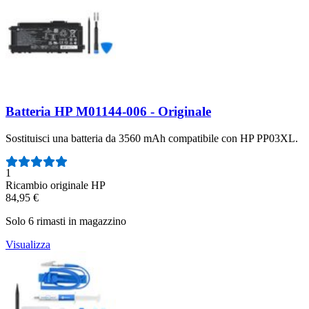
Batteria HP M01144-006 - Originale
Sostituisci una batteria da 3560 mAh compatibile con HP PP03XL.
Numero di recensioni:
1
Ricambio originale HP
84,95 €
Solo 6 rimasti in magazzino
Visualizza