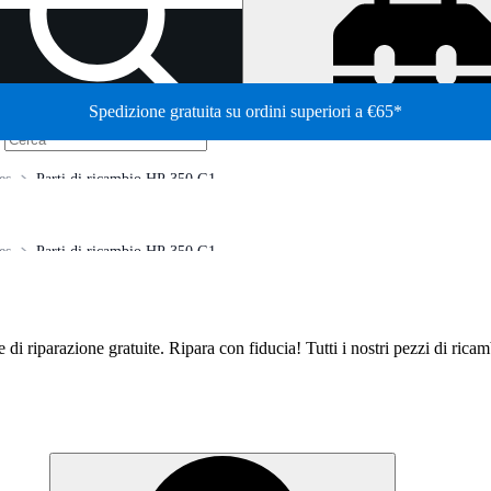
Spedizione gratuita su ordini superiori a €65*
/
es
Parti di ricambio HP 350 G1
es
Parti di ricambio HP 350 G1
de di riparazione gratuite. Ripara con fiducia! Tutti i nostri pezzi di ric