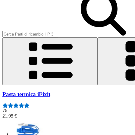
Pasta termica iFixit
76
21,95 €