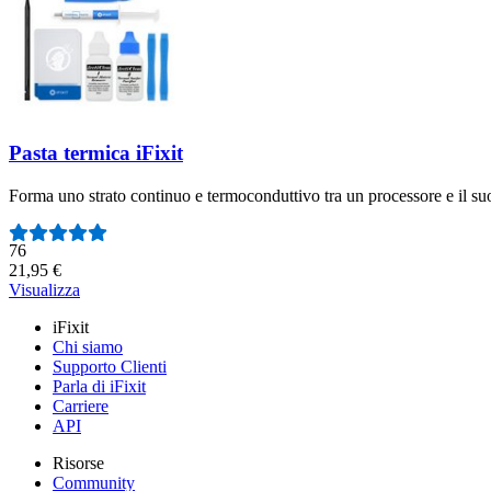
Pasta termica iFixit
Forma uno strato continuo e termoconduttivo tra un processore e il suo 
Numero di recensioni:
76
21,95 €
Visualizza
iFixit
Chi siamo
Supporto Clienti
Parla di iFixit
Carriere
API
Risorse
Community