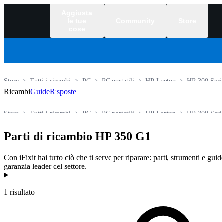
Aggiusta
le tue
Community
Store
cose
Store
Tutti i ricambi
PC
PC portatili
HP Laptop
HP 300 Seri
Ricambi
Guide
Risposte
Store
Tutti i ricambi
PC
PC portatili
HP Laptop
HP 300 Seri
Parti di ricambio HP 350 G1
Con iFixit hai tutto ciò che ti serve per riparare: parti, strumenti e gui
garanzia leader del settore.
Prodotti
1 risultato